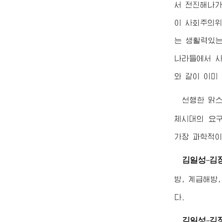
서 전진해나가
이 사회주의위
는 생활력있는
나라들에서 사
와 같이 이미
선행한 맑
체시대의 요
가장 과학적이
김일성
김
-
방, 계급해방
다.
김일성
김
-