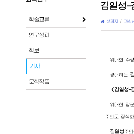
김일성
-
학술교류
첫페지
/
과학
연구성과
학보
위대한
수
기사
경애하는
문학작품
김일성
《
-
위대한
장
주의로 정식
김일성
주의