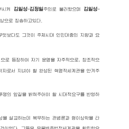
김일성
김정일
김일성
결부시켜
-
주의로 불러왔으며
-
사상으로 칭송하고있다.
무엇보다도 그것이 주체시대 인민대중의 지향과 요
인으로 등장하여 자기 운명을 자주적으로, 창조적으
개척자로서 지녀야 할 완성된 혁명적세계관을 안겨주
투쟁의 앞길을 밝혀주어야 할 시대적요구를 반영하
성을 설교하는데 복무하는 관념론과 형이상학을 타
것이였다. 그들은 유물변증법적세계관을 확립함으