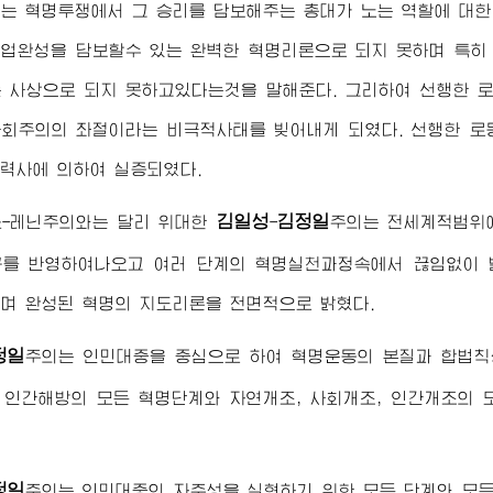
는 혁명투쟁에서 그 승리를 담보해주는 총대가 노는 역할에 대한
업완성을 담보할수 있는 완벽한 혁명리론으로 되지 못하며 특히
 사상으로 되지 못하고있다는것을 말해준다. 그리하여 선행한 
회주의의 좌절이라는 비극적사태를 빚어내게 되였다. 선행한 로
 력사에 의하여 실증되였다.
김일성
김정일
스-레닌주의와는 달리 위대한
-
주의는 전세계적범위
구를 반영하여나오고 여러 단계의 혁명실천과정속에서 끊임없이 
며 완성된 혁명의 지도리론을 전면적으로 밝혔다.
정일
주의는 인민대중을 중심으로 하여 혁명운동의 본질과 합법칙
, 인간해방의 모든 혁명단계와 자연개조, 사회개조, 인간개조의
정일
주의는 인민대중의 자주성을 실현하기 위한 모든 단계와 모