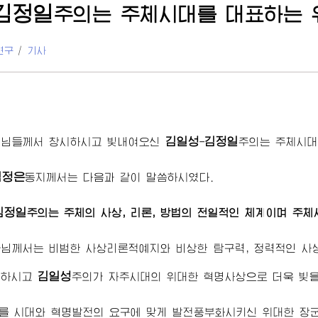
김정일
주의는 주체시대를 대표하는 
연구
/
기사
김일성
김정일
령님
들께서 창시하시고 빛내여오신
-
주의는 주체시대
김정은
동지
께서는 다음과 같이 말씀하시였다.
김정일
주의는 주체의 사상, 리론, 방법의 전일적인 체계이며 주
군님
께서는 비범한 사상리론적예지와 비상한 탐구력, 정력적인 
김일성
화하시고
주의가 자주시대의 위대한 혁명사상으로 더욱 빛을
를 시대와 혁명발전의 요구에 맞게 발전풍부화시키신 위대한
장