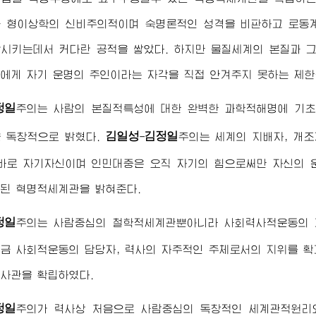
 형이상학의 신비주의적이며 숙명론적인 성격을 비판하고 로동
시키는데서 커다란 공적을 쌓았다. 하지만 물질세계의 본질과 
에게 자기 운명의 주인이라는 자각을 직접 안겨주지 못하는 제한
정일
주의는 사람의 본질적특성에 대한 완벽한 과학적해명에 기초
김일성
김정일
 독창적으로 밝혔다.
-
주의는 세계의 지배자, 개조
바로 자기자신이며 인민대중은 오직 자기의 힘으로써만 자신의 
된 혁명적세계관을 밝혀준다.
정일
주의는 사람중심의 철학적세계관뿐아니라 사회력사적운동의 
금 사회적운동의 담당자, 력사의 자주적인 주체로서의 지위를 확
사관을 확립하였다.
정일
주의가 력사상 처음으로 사람중심의 독창적인 세계관적원리