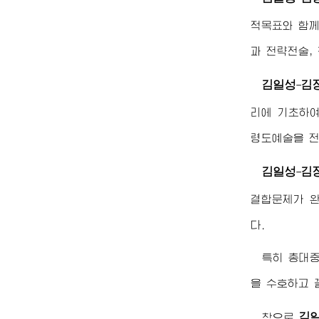
적목표와 함께
과 전략전술,
김일성
김
-
리에 기초하여
령도예술을 전
김일성
김
-
결합문제가 완
다.
특히 총대
을 수호하고 
김
참으로