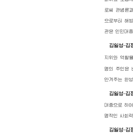
로써 관념론과
으로부터 해방
관은 인민대중
김일성
김
-
지위와 역할을
명의 주인은 
안겨주는 완성
김일성
김
-
대중으로 하여
명적인 사회력
김일성
김
-