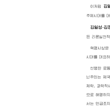
김
이처럼
주체시대를 대
김일성
김
-
든 리론실천적
혁명사상은 
시대를 대표하
선행한 로
닌주의는 제국
제학, 과학적
으로 해명하지
서는 언급조차