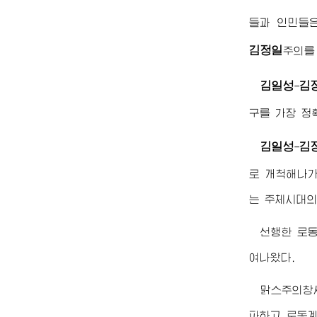
들과 인민들
김정일
주의를
김일성
김
-
구를 가장 정
김일성
김
-
로 개척해나가
는 주체시대의
선행한 로
여나왔다.
맑스주의창
파하고 로동