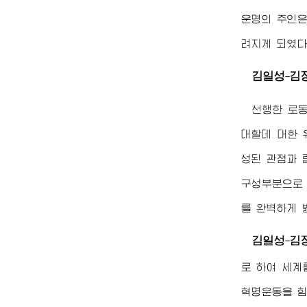
운명의 주인은
려지게 되였다
김일성
김
-
선행한 로
대할데 대한 
성된 관점과 
구성부분으로 
를 완벽하게 
김일성
김
-
로 하여 세계
혁명운동을 힘