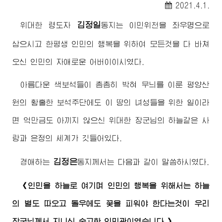
2021.4.1.
김정일
위대한
령도자
동지
는 이민위천을 좌우명으로
삼으시고 한평생 인민의 행복을 위하여 모든것을 다 바쳐
오신 인민의 자애로운
어버이
이시였다.
아름다운 색보석들이 촘촘히 박혀 무늬를 이룬 평양산
원의 황홀한 보석주단에도 이 땅의 녀성들을 위한 일이라
면 억만금도 아끼지 않으신
위대한
장군님
의 하늘같은 사
랑과 은정의 세계가 깃들어있다.
김정은
경애하는
동지
께서는 다음과 같이 말씀하시였다.
《인민을 하늘로 여기며 인민의 행복을 위해서는 하늘
의 별도 따오고 돌우에도 꽃을 피워야 한다는것이 우리
장군님께서
지니신 숭고한 인민관이였습니다.》