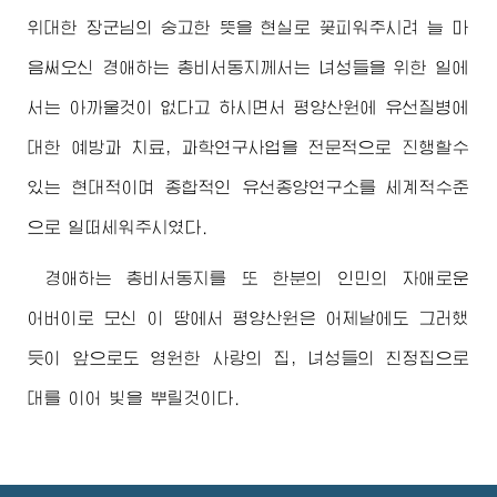
위대한
장군님
의 숭고한 뜻을 현실로 꽃피워주시려 늘 마
음써오신
경애하는
총비서동지
께서는 녀성들을 위한 일에
서는 아까울것이 없다고 하시면서 평양산원에 유선질병에
대한 예방과 치료, 과학연구사업을 전문적으로 진행할수
있는 현대적이며 종합적인 유선종양연구소를 세계적수준
으로 일떠세워주시였다.
경애하는
총비서동지
를 또 한분의 인민의 자애로운
어버이
로 모신 이 땅에서 평양산원은 어제날에도 그러했
듯이 앞으로도 영원한 사랑의 집, 녀성들의 친정집으로
대를 이어 빛을 뿌릴것이다.