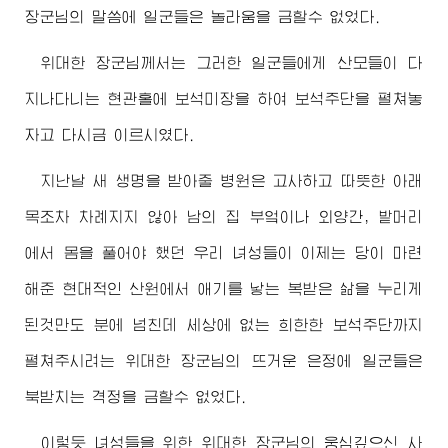
장군님
의 말씀에 일군들은 놀라움을 금할수 없었다.
위대한
장군님께서
는 그러한 일군들에게 산모들이 다
지나다니는 현관홀에 보석미장을 하여 보석주단을 펼쳐놓
자고 다시금 이르시였다.
지난날 새 생명을 받아줄 병원은 고사하고 따뜻한 아래
목조차 차례지지 않아 남의 집 부엌이나 외양간, 밭머리
에서 몸을 풀어야 했던 우리 녀성들이 이제는 당이 마련
해준 현대적인 산원에서 애기를 낳는 복받은 삶을 누리게
된것만도 분에 넘친데 세상에 없는 희한한 보석주단까지
펼쳐주시려는
위대한
장군님
의 뜨거운 은정에 일군들은
북받치는 격정을 금할수 없었다.
이렇듯 녀성들을 위한
위대한
장군님
의 웅심깊으신 사