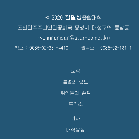
김일성
© 2020
종합대학
조선민주주의인민공화국 평양시 대성구역 룡남동
ryongnamsan@star-co.net.kp
확스 : 0085-02-381-4410 텔렉스 : 0085-02-18111
로작
불멸의 령도
위인들의 손길
특간호
기사
대학상징