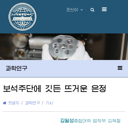
조선어
과학연구
보석주단에 깃든 뜨거운 은정
첫페지
/
과학연구
/
기사
김일성
종합대학
법학부 김혁철