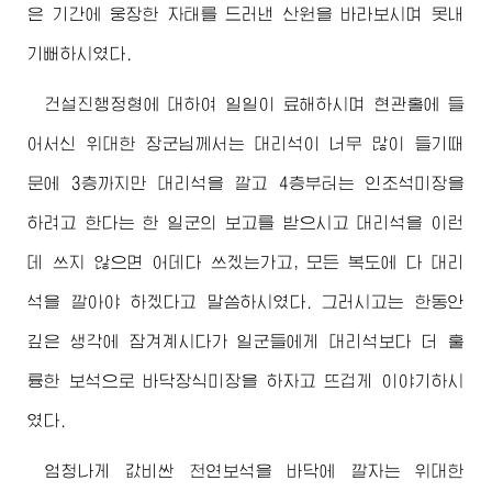
은 기간에 웅장한 자태를 드러낸 산원을 바라보시며 못내
기뻐하시였다.
건설진행정형에 대하여 일일이 료해하시며 현관홀에 들
어서신
위대한
장군님께서
는 대리석이 너무 많이 들기때
문에 3층까지만 대리석을 깔고 4층부터는 인조석미장을
하려고 한다는 한 일군의 보고를 받으시고 대리석을 이런
데 쓰지 않으면 어데다 쓰겠는가고, 모든 복도에 다 대리
석을 깔아야 하겠다고 말씀하시였다. 그러시고는 한동안
깊은 생각에 잠겨계시다가 일군들에게 대리석보다 더 훌
륭한 보석으로 바닥장식미장을 하자고 뜨겁게 이야기하시
였다.
엄청나게 값비싼 천연보석을 바닥에 깔자는
위대한