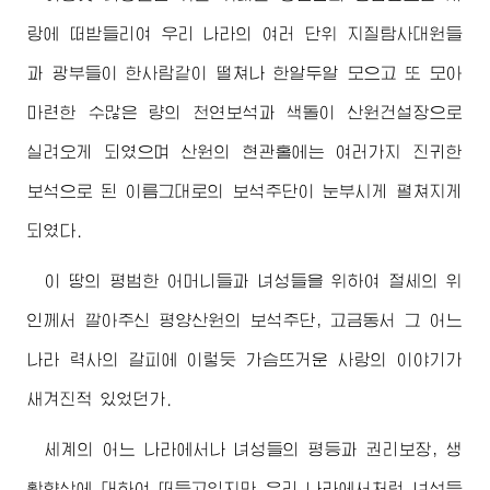
랑에 떠받들리여 우리 나라의 여러 단위 지질탐사대원들
과 광부들이 한사람같이 떨쳐나 한알두알 모으고 또 모아
마련한 수많은 량의 천연보석과 색돌이 산원건설장으로
실려오게 되였으며 산원의 현관홀에는 여러가지 진귀한
보석으로 된 이름그대로의 보석주단이 눈부시게 펼쳐지게
되였다.
이 땅의 평범한 어머니들과 녀성들을 위하여 절세의 위
인께서 깔아주신 평양산원의 보석주단, 고금동서 그 어느
나라 력사의 갈피에 이렇듯 가슴뜨거운 사랑의 이야기가
새겨진적 있었던가.
세계의 어느 나라에서나 녀성들의 평등과 권리보장, 생
활향상에 대하여 떠들고있지만 우리 나라에서처럼 녀성들