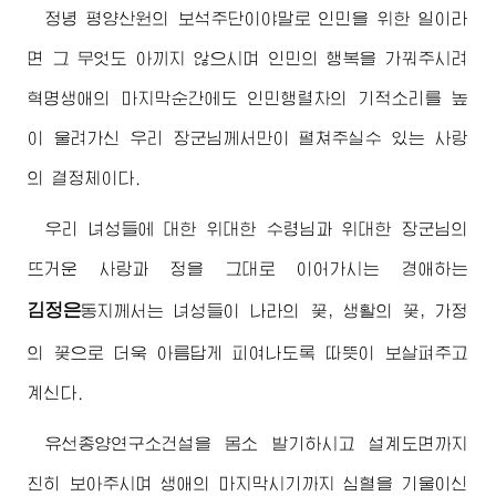
정녕 평양산원의 보석주단이야말로 인민을 위한 일이라
면 그 무엇도 아끼지 않으시며 인민의 행복을 가꿔주시려
혁명생애의 마지막순간에도 인민행렬차의 기적소리를 높
이 울려가신 우리
장군님께서
만이 펼쳐주실수 있는 사랑
의 결정체이다.
우리 녀성들에 대한
위대한
수령님
과
위대한
장군님
의
뜨거운 사랑과 정을 그대로 이어가시는
경애하는
김정은
동지
께서는 녀성들이 나라의 꽃, 생활의 꽃, 가정
의 꽃으로 더욱 아름답게 피여나도록 따뜻이 보살펴주고
계신다.
유선종양연구소건설을 몸소 발기하시고 설계도면까지
친히 보아주시며 생애의 마지막시기까지 심혈을 기울이신