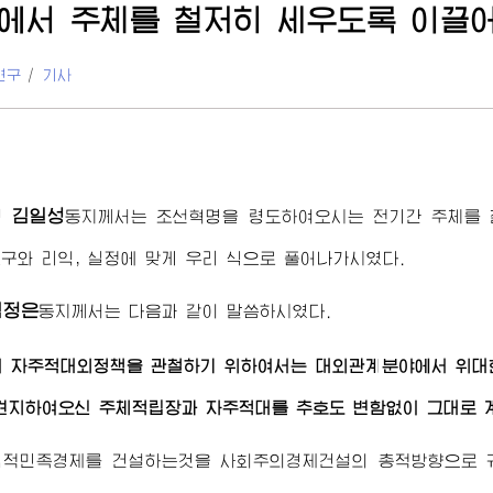
에서 주체를 철저히 세우도록 이끌
연구
/
기사
김일성
령
동지께서
는 조선혁명을 령도하여오시는 전기간 주체를 
구와 리익, 실정에 맞게 우리 식으로 풀어나가시였다.
김정은
동지께서
는 다음과 같이 말씀하시였다.
의 자주적대외정책을 관철하기 위하여서는 대외관계분야에서
위대
견지하여오신 주체적립장과 자주적대를 추호도 변함없이 그대로 
립적민족경제를 건설하는것을 사회주의경제건설의 총적방향으로