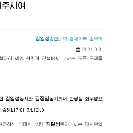
어주시여
김일성
종합대학
경제학부 손무학
2024.9.3.
철저히 세워 혁명과 건설에서 나서는 모든 문제를
김일성
김정일
한
동지
와
동지께서
한평생 좌우명으
계승해나가야 합니다.》
김일성
 규정하신
위대한
수령
동지께서
는 대외무역