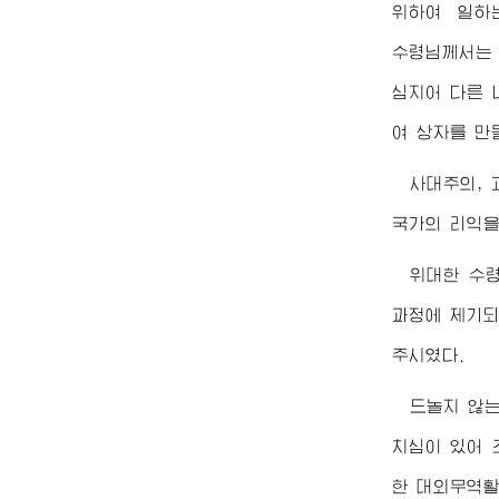
위하여 일하
수령님께서
는
심지어 다른 
여 상자를 만
사대주의,
국가의 리익을
위대한
수
과정에 제기되
주시였다.
드놀지 않
치심이 있어 
한 대외무역활