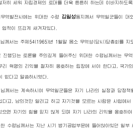
철저히 세워 자립경제의 토대를 더욱 튼튼히 하는데 이바지하도록
김일성
외무역발전사에는
위대한
수령
동지께서
무역일군들이 대외
 업적이 뜨겁게 새겨져있다.
령님께서
는 주체54(1965)년 1월말 몸소 무역성(당시)당총회를
고 진행되는 토론을 주의깊게 들어주신
위대한
수령님께서
는 무
우리 혁명의 리익을 철저히 옹호하는 립장에 서야 한다고, 국가
 없다고 말씀하시였다.
령님께서
는 계속하시여 무역일군들은 자기 나라의 실정과 당정책을
있다고, 남의것만 알려고 하고 자기것을 모르는 사람은 사업에
없으면 자기의 힘을 믿지 않게 되며 자기 나라의 리익을 옹호하
대한
수령님께서
는 지난 시기 병기공업부문에 들어앉아있던 일부 