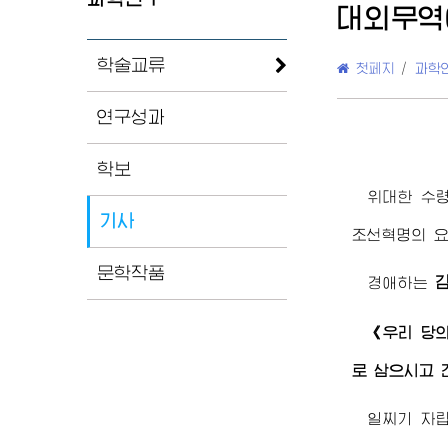
대외무역
학술교류
첫페지
/
과학
연구성과
학보
위대한
수
기사
조선혁명의 요
문학작품
경애하는
《우리 당
로 삼으시고 
일찌기 자