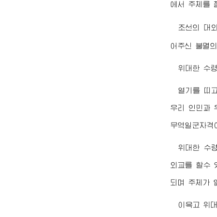
에서 주체를 
조선의 대
어주신 불멸의
위대한
수
열기를 띠
우리 인민과 
무역일군자격이
위대한
수
외교를 할수 
되며 주체가 
이윽고
위