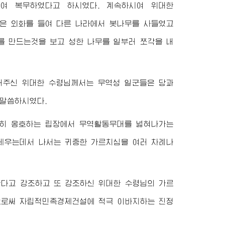
하여 복무하였다고 하시였다. 계속하시여
위대한
은 외화를 들여 다른 나라에서 봇나무를 사들였고
를 만드는것을 보고 성한 나무를 일부러 쪼각을 내
명해주신
위대한
수령님께서
는 무역성 일군들은 당과
 말씀하시였다.
저히 옹호하는 립장에서 무역활동무대를 넓혀나가는
세우는데서 나서는 귀중한 가르치심을 여러 차례나
한다고 강조하고 또 강조하신
위대한
수령님
의 가르
으로써 자립적민족경제건설에 적극 이바지하는 진정