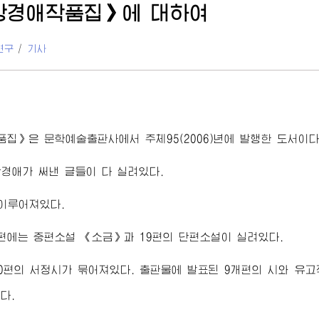
강경애작품집》에 대하여
연구
/
기사
집》은 문학예술출판사에서 주체95(2006)년에 발행한 도서이다
경애가 써낸 글들이 다 실려있다.
이루어져있다.
에는 중편소설 《소금》과 19편의 단편소설이 실려있다.
0편의 서정시가 묶어져있다. 출판물에 발표된 9개편의 시와 유
다.