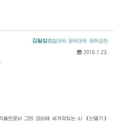
김일성
종합대학 문학대학 문학강좌
2016.1.23.
.
고작품으로서 그의 묘비에 새겨져있는 시 《산딸기》