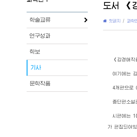
도서 《
학술교류
첫페지
/
과학
연구성과
학보
《강경애작품
기사
여기에는 강
문학작품
4개편으로 
중단편소설편
시편에는 1
가 편집되여있