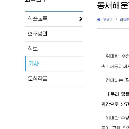
동서해운
학술교류
첫페지
/
과학
연구성과
학보
위대한
수
기사
총비서동지께
문학작품
경애하는
《우리 당
귀감으로 삼고
위대한
수
통이 크게 작