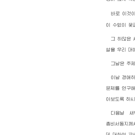
바로 이것
이 수없이 꽃
그 하많은
설을 우리 대
그날은 주체1
이날
경애
문제를 연구
아보도록 하시
다음날 
총비서동지께
데 대하여 교