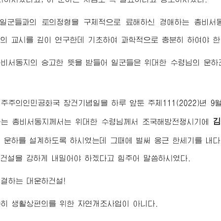
 일군들과의 토의정형을 구체적으로 료해하신
경애하는
총비서
님
의 교시를 깊이 연구한데 기초하여 과학적으로 충분히 하여야 한
총비서동지
의 숭고한 뜻을 받들어 일군들은
위대한
수령님
의 운하
주주의인민공화국 창건기념일을 하루 앞둔 주체111(2022)년 9
김
하는
총비서동지께서
는
위대한
수령님께서
조국해방전쟁시기에
 운하를 설계하도록 하시였는데 그때에 벌써 옹근 한세기를 내다
건설을 강하게 내밀어야 하겠다고 힘주어 말씀하시였다.
결하는 대운하건설!
히 생활상편의를 위한 자연개조사업이 아니다.