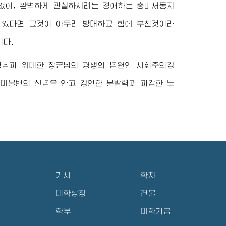
 없이, 완벽하게 관철하시려는
경애하는
총비서동지
 있다면 그것이 아무리 방대하고 힘에 부친것이라
이다.
령님
과
위대한
장군님
의 평생의 념원인 사회주의강
절대불변의 신념을 안고 강인한 분발력과 과감한 노
기사
학자
대학상징
건물
학부
대학기금