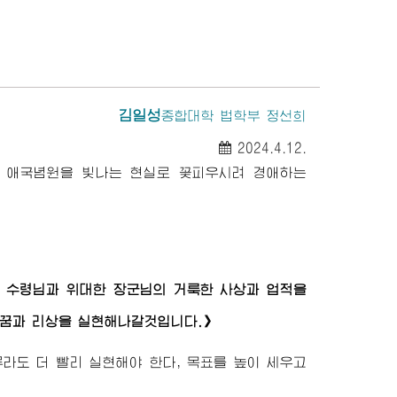
김일성
종합대학
법학부 정선희
2024.4.12.
 애국념원을 빛나는 현실로 꽃피우시려
경애하는
수령님
과
위대한
장군님
의 거룩한 사상과 업적을
 꿈과 리상을 실현해나갈것입니다.》
도 더 빨리 실현해야 한다, 목표를 높이 세우고