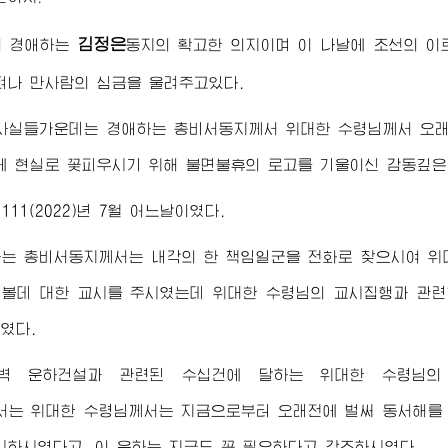
김정은
이
경애하는
동지
의 확고한 의지이며 이 나날에 조선의 
펴나 만사람의 심금을 울려주고있다.
 사실들가운데는
경애하는
총비서동지께서
위대한
수령님께서
오래
에 현실로 꽃피우시기 위해 불면불휴의 로고를 기울이신 감동깊은
11(2022)년 7월 어느날이였다.
하는
총비서동지께서
는 내각의 한 책임일군을 전화로 찾으시여
위
해볼데 대한 교시를 주시였는데
위대한
수령님
의 교시집행과 관련
였다.
새벽 운하건설과 관련된 수십건에 달하는
위대한
수령님
의
서
는
위대한
수령님께서
는 지금으로부터 오래전에 벌써 동서해를
시하시였다고, 이 운하는 지금도 꼭 필요하다고 강조하시였다.