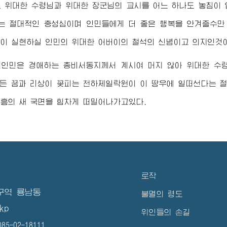
로
위대한
수령님
과
위대한
장군님
의 교시를 어느 하나도 놓침이
는 절대적인 충성심이며 인민들에게 더 좋은 행복을 안겨줄수만
어이 실현하실 인민의
위대한
어버이
의 철석의 신념이고 의지인것
선인민은
경애하는
총비서동지께서
계시여 머지 않아
위대한
수
모든 꿈과 리상이 꽃피는 천하제일락원이 이 땅우에 일떠선다는 
흥의 새 국면을 힘차게 떠밀어나가고있다.
로작
구역 룡남동
불멸의 령도
kp
위인들의 손길
5-02-18111