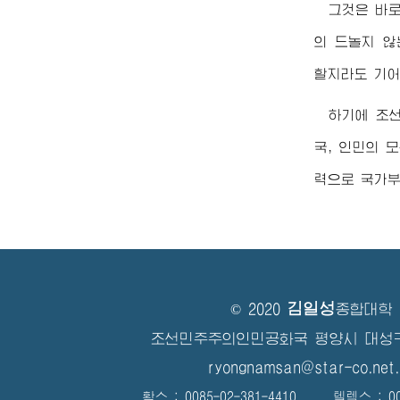
그것은 바
의 드놀지 않
할지라도 기
하기에 조
국, 인민의 
력으로 국가부
김일성
© 2020
종합대학
조선민주주의인민공화국 평양시 대성
ryongnamsan@star-co.net.
확스 : 0085-02-381-4410 텔렉스 : 008