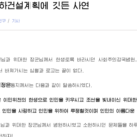
하건설계획에 깃든 사연
연구
/
기사
령님
과
위대한
장군님께서
한생토록 바라시던 사회주의강국념원,
서
바쳐가시는 심혈과 로고는 끝이 없다.
김정은
동지께서
는 다음과 같이 말씀하시였다.
은 이민위천의 한생으로 인민을 키우시고 조선을 빛내이신
위대한
 인민을 사랑하고 인민을 위하여 투쟁할것이며 인민의 아름다운
령님
과
위대한
장군님께서
념원하시였고 소원하시던 문제들을 하루라
전하자!