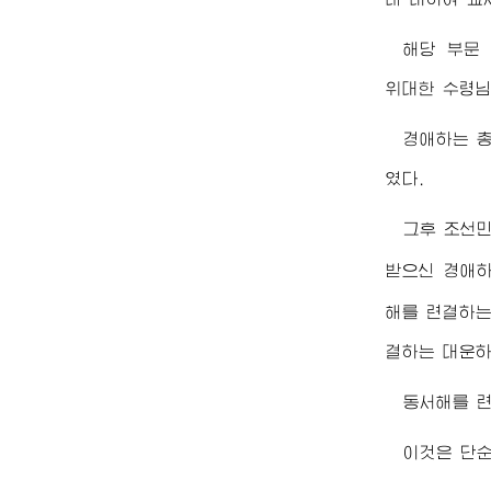
해당 부문
위대한
수령
경애하는
였다.
그후 조선민
받으신
경애
해를 련결하는
결하는 대운하
동서해를 련
이것은 단순