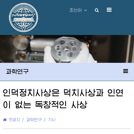
조선어
과학연구
인덕정치사상은 덕치사상과 인연
이 없는 독창적인 사상
첫페지
/
과학연구
/
기사