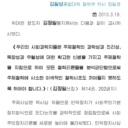
김일성
종합대학 철학부 박사 장일경
2015.3.19.
김정일
위대한 령도자
동지
께서는 다음과 같이 교시하
시였다.
《우리의 사회과학자들은 주체철학의 과학성과 진리성,
독창성과 우월성에 대한 확고한 신념을 가지고 주체철학
을 지침으로 하여 모든 철학리론들을 분석판단함으로써
주체철학에 사소한 이색적인 철학사조도 끼여들지 못하도
김정일
록 하여야 합니다.》
(《
선집》 제14권, 202페지)
주체사상은 력사상 처음으로 인덕정치가 사회주의기본
정치방식으로 된다는것을 과학적으로 정립함으로써 사회
주의정치리론을 새로운 높이에 올려세웠다. 인덕정치사상