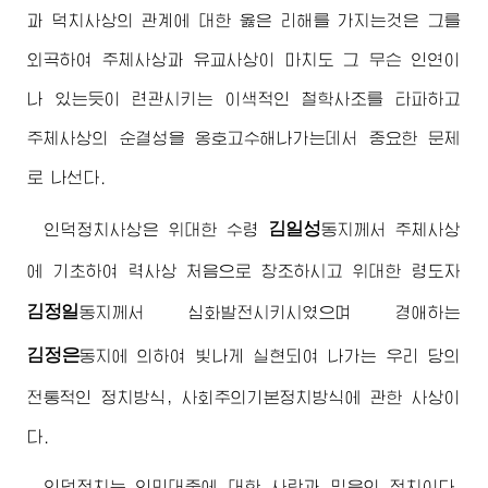
과 덕치사상의 관계에 대한 옳은 리해를 가지는것은 그를
외곡하여 주체사상과 유교사상이 마치도 그 무슨 인연이
나 있는듯이 련관시키는 이색적인 철학사조를 타파하고
주체사상의 순결성을 옹호고수해나가는데서 중요한 문제
로 나선다.
김일성
인덕정치사상은 위대한
수령
동지
께서 주체사상
에 기초하여 력사상 처음으로 창조하시고 위대한 령도자
김정일
동지
께서 심화발전시키시였으며
경애하는
김정은
동지
에 의하여 빛나게 실현되여 나가는 우리 당의
전통적인 정치방식, 사회주의기본정치방식에 관한 사상이
다.
인덕정치는 인민대중에 대한 사랑과 믿음의 정치이다.