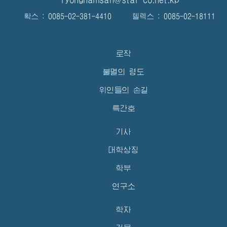
확스 : 0085-02-381-4410 텔렉스 : 0085-02-18111
로작
불멸의 령도
위인들의 손길
특간호
기사
대학상징
학부
연구소
학자