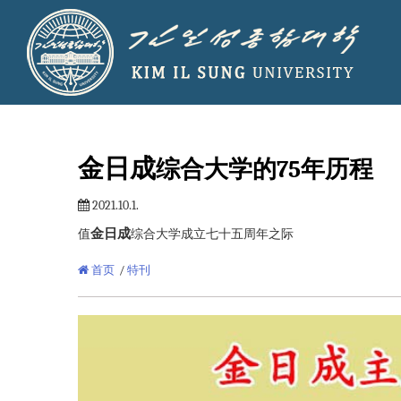
金日成
综合大学
的75年历程
2021.10.1.
金日成
值
综合大学
成立七十五周年之际
首页
/
特刊