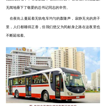
无闻地垂下了
敬爱的
总书记同志的辛劳。
在夜街上蔓延着无轨电车均匀的轰隆声， 寂静无光的房子
里，人们都睡得正香，但我们慈父为民献身之路在这夜里也
不断延续着。