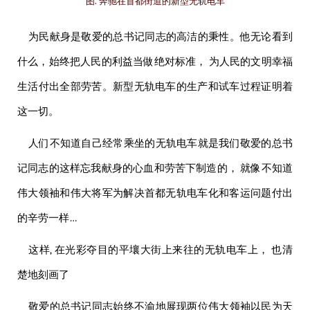
图. 奔驰在首都街道的新型无轨电车
为民献身是
敬爱的
总书记同志的高洁的秉性。他无论看到
什么，始终把人民的利益当做绝对标准， 为人民的文明幸福
生活付出全部劳苦。新型无轨电车的生产和试车过程证明着
这一切。
人们不知道自己经常乘坐的无轨电车就是我们
敬爱的
总书
记同志的这样忘我献身的心血和劳苦下制造的， 就像不知道
伟大
领袖
和
伟大
将军
为解决首都无轨电车化和客运问题付出
的辛劳一样…
这样, 在光彩夺目的平壤大街上来往的无轨电车上， 也清
楚地刻画了
敬爱的
总书记同志始终不渝地展现两位
伟大
领袖
以民为天