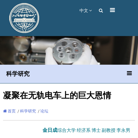
中文
科学研究
凝聚在无轨电车上的巨大恩情
首页
/
科学研究
/
论坛
金日成
综合大学
经济系 博士 副教授 李永男