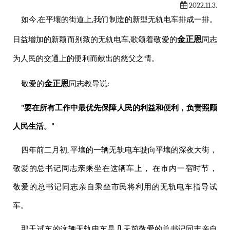
2022.11.3.
如今,在平壤的街道上,我们制造的新型无轨电车排成一排。
金正恩
日益增加的新颖而别致的无轨电车,歌颂着
敬爱的
同志
为人民的交通上的便利而献出的慈父之情。
金正恩
敬爱的
同志
教导说:
"要在所有工作中最优先保障人民的利益和便利，负责照顾
人民生活。"
四年前二月初, 平壤的一辆无轨电车驶向平壤的深夜大街，
敬爱的
总书记同志亲乘坐在这辆车上， 在市内一宿时节，
敬爱的
总书记同志亲自乘坐市民将利用的无轨电车指导试
车。
那天试车的这辆无轨电车是几天前
敬爱的
总书记同志亲自