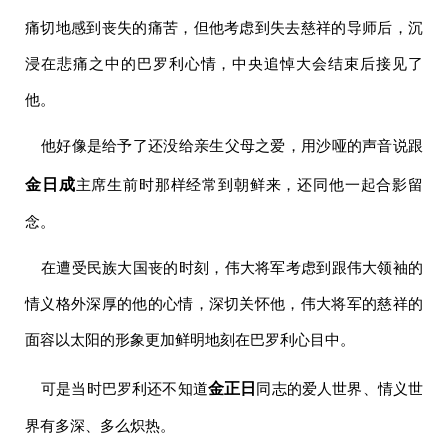
痛切地感到丧失的痛苦，但他考虑到失去慈祥的导师后，沉
浸在悲痛之中的巴罗利心情，中央追悼大会结束后接见了
他。
他好像是给予了还没给亲生父母之爱，用沙哑的声音说跟
金日成
主席
生前时那样经常到朝鲜来，还同他一起合影留
念。
在遭受民族大国丧的时刻，
伟大
将军
考虑到跟
伟大
领袖
的
情义格外深厚的他的心情，深切关怀他，
伟大
将军
的慈祥的
面容以太阳的形象更加鲜明地刻在巴罗利心目中。
金正日
可是当时巴罗利还不知道
同志
的爱人世界、情义世
界有多深、多么炽热。