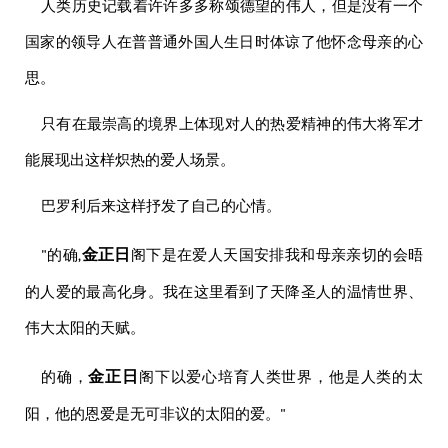
人类历史记载着许许多多称颂德望的伟人，但是没有一个
国家的领导人在普普通外国人生日时体谅了他怀念母亲的心
思。
只有在最崇高的境界上体现对人的热爱精神的
伟大
将军
才
能展现出这样炽热的爱人场景。
巴罗利后来这样抒发了自己的心情。
金正日
"的确,
阁下是在爱人天国安排我和母亲亲切的会晤
的人爱的最高化身。我在这里看到了天降圣人的温情世界、
伟大
太阳的天赋。
金正日
的确，
阁下以爱心培育人类世界，他是人类的太
阳，他的恩爱是无可非议的太阳的爱。"