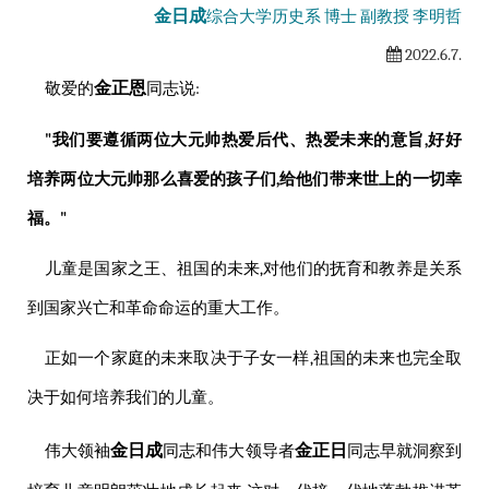
金日成
综合大学
历史系 博士 副教授 李明哲
2022.6.7.
金正恩
敬爱的
同志
说:
"我们要遵循两位
大元帅
热爱后代、热爱未来的意旨,好好
培养两位
大元帅
那么喜爱的孩子们,给他们带来世上的一切幸
福。"
儿童是国家之王、祖国的未来,对他们的抚育和教养是关系
到国家兴亡和革命命运的重大工作。
正如一个家庭的未来取决于子女一样,祖国的未来也完全取
决于如何培养我们的儿童。
金日成
金正日
伟大
领袖
同志
和
伟大
领导者
同志
早就洞察到