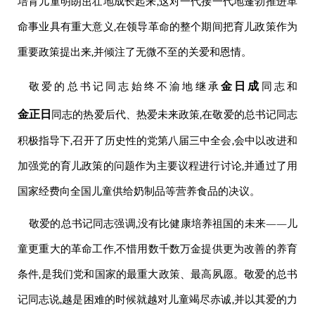
培育儿童明朗茁壮地成长起来,这对一代接一代地蓬勃推进革
命事业具有重大意义,在领导革命的整个期间把育儿政策作为
重要政策提出来,并倾注了无微不至的关爱和恩情。
金日成
敬爱的
总书记同志始终不渝地继承
同志
和
金正日
同志
的热爱后代、热爱未来政策,在
敬爱的
总书记同志
积极指导下,召开了历史性的党第八届三中全会,会中以改进和
加强党的育儿政策的问题作为主要议程进行讨论,并通过了用
国家经费向全国儿童供给奶制品等营养食品的决议。
敬爱的
总书记同志强调,没有比健康培养祖国的未来——儿
童更重大的革命工作,不惜用数千数万金提供更为改善的养育
条件,是我们党和国家的最重大政策、最高夙愿。
敬爱的
总书
记同志说,越是困难的时候就越对儿童竭尽赤诚,并以其爱的力