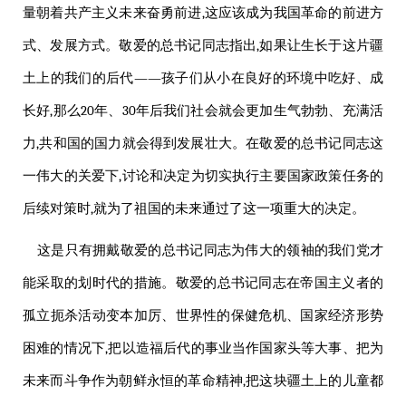
量朝着共产主义未来奋勇前进,这应该成为我国革命的前进方
式、发展方式。
敬爱的
总书记同志指出,如果让生长于这片疆
土上的我们的后代——孩子们从小在良好的环境中吃好、成
长好,那么20年、30年后我们社会就会更加生气勃勃、充满活
力,共和国的国力就会得到发展壮大。在
敬爱的
总书记同志这
一
伟大
的关爱下,讨论和决定为切实执行主要国家政策任务的
后续对策时,就为了祖国的未来通过了这一项重大的决定。
这是只有拥戴
敬爱的
总书记同志为
伟大
的
领袖
的我们党才
能采取的划时代的措施。
敬爱的
总书记同志在帝国主义者的
孤立扼杀活动变本加厉、世界性的保健危机、国家经济形势
困难的情况下,把以造福后代的事业当作国家头等大事、把为
未来而斗争作为朝鲜永恒的革命精神,把这块疆土上的儿童都