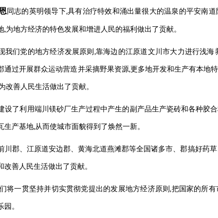
恩
同志
的英明领导下,具有治疗特效和涌出量很大的温泉的平安南
地,为地方经济的特色发展和增进人民的福利做出了贡献。
现我们党的地方经济发展原则,靠海边的江原道文川市大力进行浅海
郡通过开展群众运动营造并采摘野果资源,更多地开发和生产有本地
,为改善人民生活做出了贡献。
建设了利用端川镁砂厂生产过程中产生的副产品生产瓷砖和各种胶合
瓦生产基地,从而使城市面貌得到了焕然一新。
前川郡、江原道安边郡、黄海北道燕滩郡等全国诸多市、郡搞好药草
和改善人民生活做出了贡献。
我们将一贯坚持并切实贯彻党提出的发展地方经济原则,把国家的所
乐园。