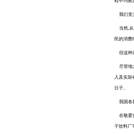
程中均衡
我们党
当然,
民的消费
但这种
尽管地
入及实际
日子。
我国各
在
敬爱
子饮料厂