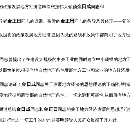
金日成
的政策发展地方经济意味着根据
伟大
领袖
同志
和
金正日
金正恩
导者
同志
的遗训、
敬爱的
同志
的教导及其体现——党
根据党的政策发展地方经济,是因为党的路线和政策中都阐明了地方
同志
曾提出了在建设大规模的中央工业的同时建立中小规模的地方工业
以郡为单位,根据当地自然地理条件发展地方工业和农业的地方经济
金日成
同志
论证了
同志
关于发展地方经济的思想理论的正确性,并
限度地挖掘和调动郡的自然地理条件、一切来源和可能性,从而所有地
金日成
金正日
通过总结
同志
和
同志
的关于地方经济发展的思想理论
况进行地方一切工作的方针,并英明领导人民群众贯彻了其方针。