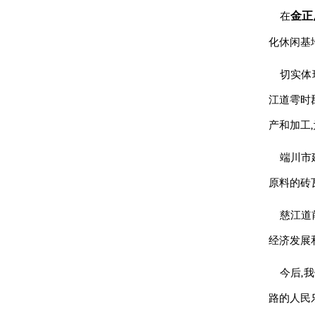
金正
在
化休闲基
切实体
江道雩时
产和加工
端川市
原料的砖
慈江道
经济发展
今后,
路的人民