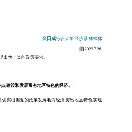
金日成
综合大学
经济系 林松林
2022.7.28.
提出为一贯的政策要求。
点,建设和发展富有地区特色的经济。"
是切实根据党的政策发展地方经济,突出地区特色,实现