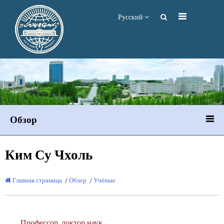
Русский
Обзор
Ким Су Чхоль
Главная страница
/
Обзор
/
Учёные
Профессор, доктор наук