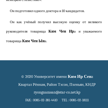
Он подготовил одного доктора и 10 кандидатов.
Он как учёный получил высокую оценку от великого
Ким Чен Ир
руководителя товарища
а и уважаемого
Ким Чен Ын
товарища
а.
Ким Ир Сен
© 2020 Университет имени
а
Квартал Рённам, Район Тэсон, Пхеньян, КНДР
ryongnamsan@star-co.net.kp
FAX : 0085-02-381-4410 TEL : 0085-02-18111