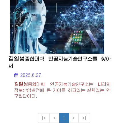
김일성
종합대학
인공지능기술연구소를 찾아
서
2025.6.27.
김일성
종합대학
인공지능기술연구소는 나라의
정보산업발전에 큰 기여를 하고있는 실력있는 연
구집단이다.
|<
<
1
>
>|