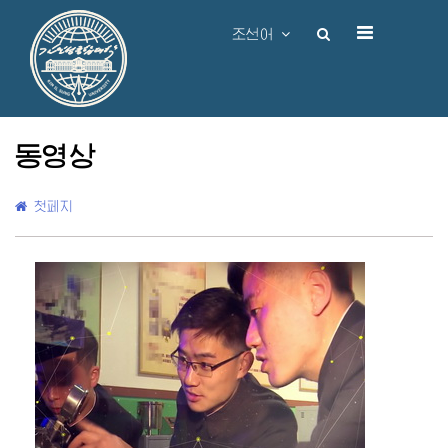
조선어
동영상
첫페지