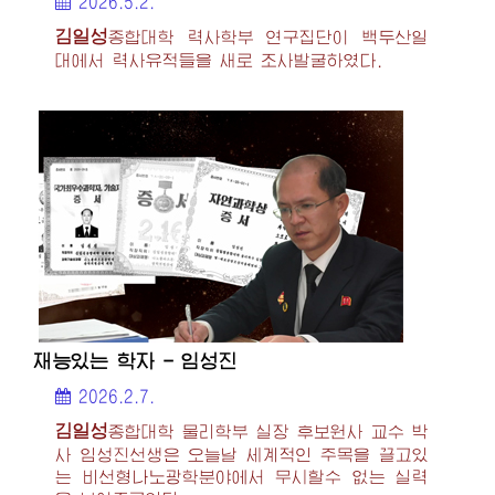
2026.5.2.
김일성
종합대학
력사학부 연구집단이 백두산일
대에서 력사유적들을 새로 조사발굴하였다.
재능있는 학자 - 임성진
2026.2.7.
김일성
종합대학
물리학부 실장 후보원사 교수 박
사 임성진선생은 오늘날 세계적인 주목을 끌고있
는 비선형나노광학분야에서 무시할수 없는 실력