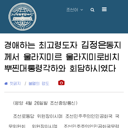
조선어
김정은
경애하는 최고령도자
동지
께서 울라지미르 울라지미로비치
뿌찐대통령각하와 회담하시였다
첫페지
/
불멸의 령도
(평양 4월 26일발 조선중앙통신)
조선로동당 위원장이시며 조선민주주의인민공화국 국
무위원회 위원장이시며 조선민주주의인민공화국무력