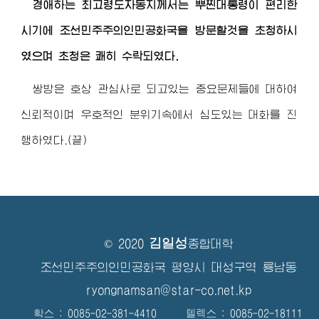
경애하는 최고령도자동지
께서는 뿌찐대통령이 편리한
시기에 조선민주주의인민공화국을 방문할것을 초청하시
였으며 초청은 쾌히 수락되였다.
쌍방은 호상 관심사로 되고있는 중요문제들에 대하여
신뢰적이며 우호적인 분위기속에서 심도있는 대화를 진
행하였다.(끝)
김일성
© 2020
종합대학
조선민주주의인민공화국 평양시 대성구역 룡남동
ryongnamsan@star-co.net.kp
확스 : 0085-02-381-4410 텔렉스 : 0085-02-18111