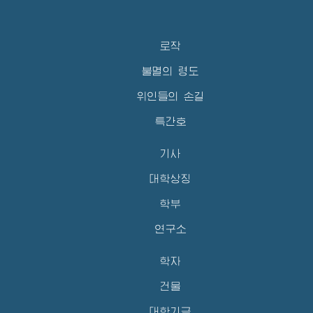
로작
불멸의 령도
위인들의 손길
특간호
기사
대학상징
학부
연구소
학자
건물
대학기금