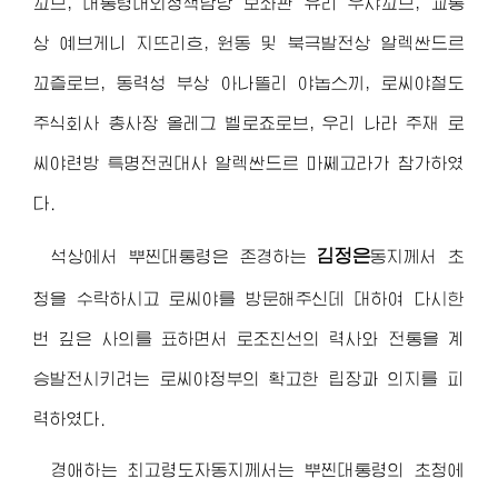
꼬브, 대통령대외정책담당 보좌관 유리 우샤꼬브, 교통
상 예브게니 지뜨리흐, 원동 및 북극발전상 알렉싼드르
꼬즐로브, 동력성 부상 아나똘리 야놉스끼, 로씨야철도
주식회사 총사장 올레그 벨로죠로브, 우리 나라 주재 로
씨야련방 특명전권대사 알렉싼드르 마쩨고라가 참가하였
다.
김정은
석상에서 뿌찐대통령은 존경하는
동지
께서 초
청을 수락하시고 로씨야를 방문해주신데 대하여 다시한
번 깊은 사의를 표하면서 로조친선의 력사와 전통을 계
승발전시키려는 로씨야정부의 확고한 립장과 의지를 피
력하였다.
경애하는 최고령도자동지
께서는 뿌찐대통령의 초청에