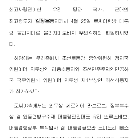
최고사령관
이신 우리 당과 국가, 군대의
김정은
최고령도자
동지
께서 4월 25일 로씨야련방 대통
령 울라지미르 울라지미로비치 뿌찐각하와 회담하시였
다.
회담에는 우리측에서 조선로동당 중앙위원회 정치국
위원이며 외무상인 리용호동지와 조선민주주의인민공화
국 국무위원회 위원이며 외무성 제1부상인 최선희동지
가 참가하였다.
로씨야측에서는 외무상 쎄르게이 라브로브, 정부부수
상 겸 원동련방구주재 대통령전권대표 유리 뜨루뜨네브,
대통령행정부 부책임자 겸 대통령공보관 드미뜨리 뻬스