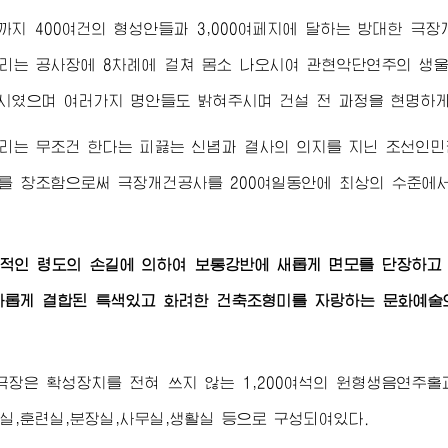
늘까지 400여건의 형성안들과 3,000여페지에 달하는 방대한 
리는 공사장에 8차례에 걸쳐 몸소 나오시여 관현악단연주의 생
시였으며 여러가지 명안들도 밝혀주시며 건설 전 과정을 현명하
리는 무조건 한다는 피끓는 신념과 결사의 의지를 지닌 조선인민
를 창조함으로써 극장개건공사를 200여일동안에 최상의 수준에
접적인 령도의 손길에 의하여 보통강반에 새롭게 면모를 단장하고
화롭게 결합된 특색있고 화려한 건축조형미를 자랑하는 문화예술
극장은 확성장치를 전혀 쓰지 않는 1,200여석의 원형생음연주
실,훈련실,분장실,사무실,생활실 등으로 구성되여있다.