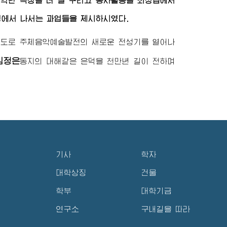
악단 극장을 더 잘 꾸리고 봉사활동을 최상급에서
에서 나서는 과업들을 제시하시였다.
령도로 주체음악예술발전의 새로운 전성기를 열어나
김정은
동지
의 대해같은 은덕을 천만년 길이 전하며
기사
학자
대학상징
건물
학부
대학기금
연구소
구내길을 따라