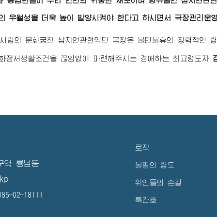
과 종업원들이 우리 인민의 귀중한 재보이며 향유물인 삼지연관현
의 우월성을 더욱 높이 발양시켜야 한다고 하시면서 극장관리운영
사랑의 문화궁전 삼지연관현악단 극장은 불면불휴의 정력적인 
문화정서생활조건을 끊임없이 마련해주시는
경애하는 최고령도자
로작
구역 룡남동
불멸의 령도
kp
위인들의 손길
5-02-18111
특간호