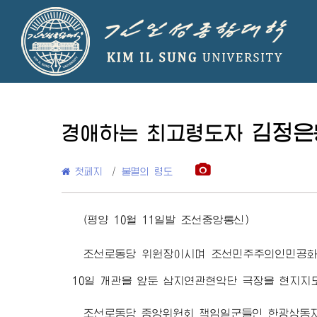
김정은
경애하는 최고령도자
첫페지
/
불멸의 령도
(평양 10월 11일발 조선중앙통신)
조선로동당 위원장이시며 조선민주주의인민공화
10일 개관을 앞둔 삼지연관현악단 극장을 현지지
조선로동당 중앙위원회 책임일군들인 한광상동지