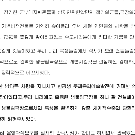
에 참가한 군부대지휘관들과 삼지연관현악단의 책임일군들,극장일
는 기념비적건물로 거연히 솟아올라 오랜 세월 인민들의 사랑을 
 73돐을 뜻깊게 맞이하고있는 수도시민들에게 커다란 기쁨을 안
뜨겁게 깃들어있고 우리 나라 극장들중에서 력사가 오랜 건물들중
학적으로도 완벽한 생울림극장으로 개변시킬것을 결심하신
경애하
 정력적으로 이끄시였다.
한 남다른 사랑을 지니시고 한평생 주체음악예술발전에 거대한
장이였다고,우리 나라에도 훌륭한 생울림극장을 하나 잘 건설해
 생울림극장으로서의 특성을 완벽하게 갖춘 세계적수준의 관현
환히 밝혀주시였다.
터 음향학적요구를 철저히 만족시켜야 한다고 하시면서 관록있