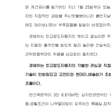
며 개건공사를 발기하신 지난 1월 25일부터 오
차의 직접적인 과업을 주시였을뿐아니라 흙먼지날
에도 앉아보시면서 부족점들을 일일이 바로잡아주
경애하는 최고령도자동지
의 뜻이고 결심이면 우
는 치렬한 돌격전을 힘있게 벌려 놀라운 건설속도
근위영웅부대의 위용을 남김없이 떨치였다.
경애하는 최고령도자동지
의 각별한 관심과 직
기술이 안받침되고 고전미와 현대미,예술화가 조
조물이다.
2
연건축면적이 3만 6,610m
인 삼지연관현악단 
동,생활조건이 나무랄데없이 갖추어진 록음실,창작