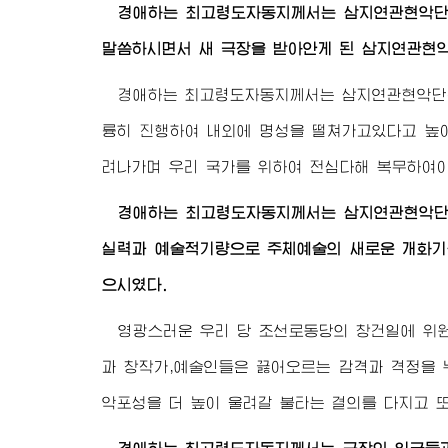
경애하는 최고령도자동지
께서는 삼지연관현악단
말씀하시면서 새 극장을 받아안게 된 삼지연관현
경애하는 최고령도자동지
께서는 삼지연관현악단
륭히 진행하여 내외에 명성을 떨쳐가고있다고 높
려나가며 우리 국가를 위하여 전심다해 복무하여야
경애하는 최고령도자동지
께서는 삼지연관현악단
실력과 예술적기량으로 주체예술의 새로운 개화기
으시였다.
영광스러운 우리 당 조선로동당의 창건일에 위
과 창작가,예술인들은 끓어오르는 감격과 격정을 
악포성을 더 높이 울려갈 불타는 결의를 다지고 또