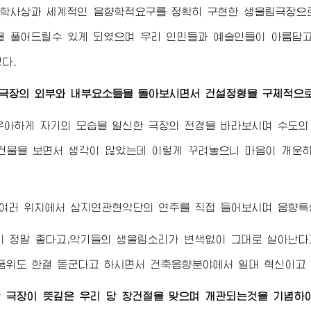
학사상과 세계적인 음향학적요구를 정확히 구현한 생울림극장으
을 풀어드릴수 있게 되였으며 우리 인민들과 예술인들이 아름답고
다.
 극장의 외부와 내부요소들을 돌아보시면서 건설정형을 구체적으로
우아하게 자기의 모습을 일신한 극장의 전경을 바라보시며 수도의
 건물을 보면서 생각이 많았는데 이렇게 꾸려놓으니 마음이 개운
 여러 위치에서 삼지연관현악단의 연주를 직접 들어보시며 음향특
이 정말 좋다고,악기들의 생울림소리가 변색없이 그대로 살아난다
품위도 한결 돋군다고 하시면서 건축음향분야에서 일대 혁신이고
 극장이 뜻깊은 우리 당 창건절을 맞으며 개관되는것을 기념하