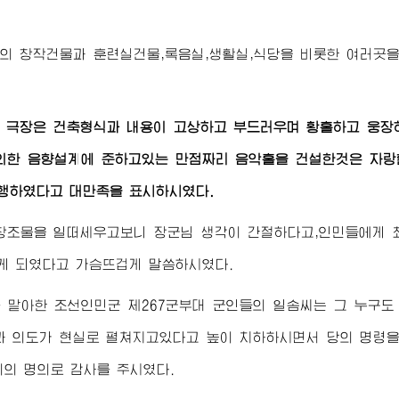
의 창작건물과 훈련실건물,록음실,생활실,식당을 비롯한 여러곳
 극장은 건축형식과 내용이 고상하고 부드러우며 황홀하고 웅장
의한 음향설계에 준하고있는 만점짜리 음악홀을 건설한것은 자랑할
진행하였다고 대만족을 표시하시였다.
적창조물을 일떠세우고보니
장군님
생각이 간절하다고,인민들에게 
게 되였다고 가슴뜨겁게 말씀하시였다.
 맡아한 조선인민군 제267군부대 군인들의 일솜씨는 그 누구도
과 의도가 현실로 펼쳐지고있다고 높이 치하하시면서 당의 명령을
의 명의로 감사를 주시였다.