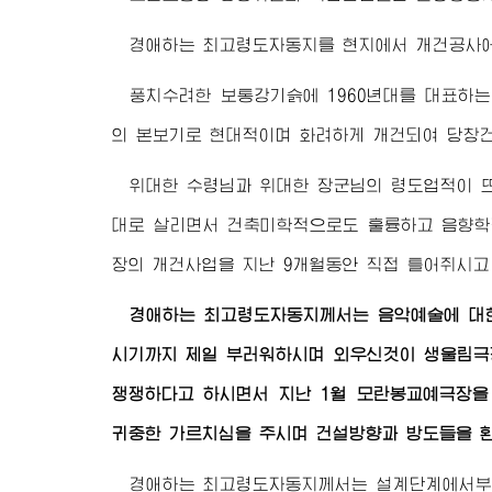
경애하는 최고령도자동지
를 현지에서 개건공사
풍치수려한 보통강기슭에 1960년대를 대표하
의 본보기로 현대적이며 화려하게 개건되여 당창건
위대한 수령님
과
위대한 장군님
의 령도업적이 
대로 살리면서 건축미학적으로도 훌륭하고 음향
장의 개건사업을 지난 9개월동안 직접 틀어쥐시고
경애하는 최고령도자동지
께서는 음악예술에 대
시기까지 제일 부러워하시며 외우신것이 생울림극
쟁쟁하다고 하시면서 지난 1월 모란봉교예극장을
귀중한 가르치심을 주시며 건설방향과 방도들을 
경애하는 최고령도자동지
께서는 설계단계에서부