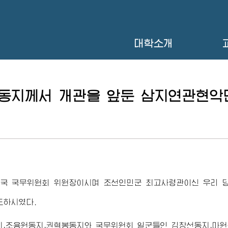
대학소개
동지
께서 개관을 앞둔 삼지연관현악
국 국무위원회 위원장이시며 조선인민군
최고사령관
이신 우리 
도하시였다.
,조용원동지,권혁봉동지와 국무위원회 일군들인 김창선동지,마원