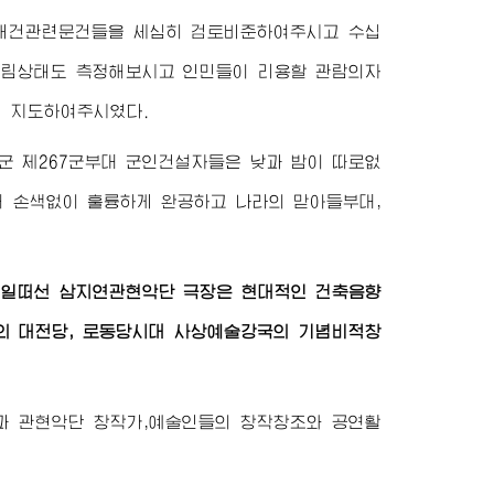
극장개건관련문건들을 세심히 검토비준하여주시고 수십
울림상태도 측정해보시고 인민들이 리용할 관람의자
게 지도하여주시였다.
군 제267군부대 군인건설자들은 낮과 밤이 따로없
서 손색없이 훌륭하게 완공하고 나라의 맏아들부대,
 일떠선 삼지연관현악단 극장은 현대적인 건축음향
의 대전당,
로동당
시대 사상예술강국의 기념비적창
홀과 관현악단 창작가,예술인들의 창작창조와 공연활