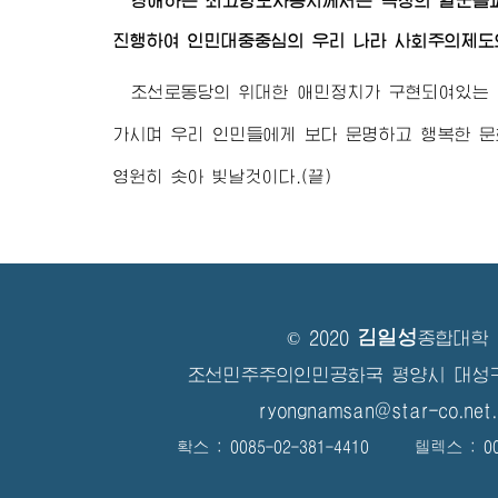
경애하는 최고령도자동지
께서는 극장의 일군들
진행하여 인민대중중심의 우리 나라 사회주의제도
조선로동당의 위대한 애민정치가 구현되여있는 
가시며 우리 인민들에게 보다 문명하고 행복한 
영원히 솟아 빛날것이다.(끝)
김일성
© 2020
종합대학
조선민주주의인민공화국 평양시 대성
ryongnamsan@star-co.net.
확스 : 0085-02-381-4410 텔렉스 : 008