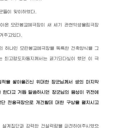
군들이 맞이하였다.
받아온 모란봉교예극장이 새 세기 관현악생울림극장
겨주고있다.
의 하나인 모란봉교예극장을 독특한 건축양식을 그
는 최고령도자동지
께서는 페기되다싶이 했던 이 극
 업적을 쌓아올리신
위대한 장군님
께서 생의 마지막
야 한다고 거듭 말씀하시던
장군님
의 음성이 귀전에
악단 전용극장으로 개건할데 대한 구상을 펼치시고
는 설계집단과 강력한 건설력량을 파견하여주시였으