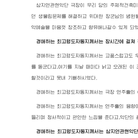
삼지연관현악단 극장이 우리 당의 주체적건축미
던 생울림문제를 해결하고
위대한 장군님
의 념원
악예술을 마음껏 창조하고 향유해나갈수 있게 되였
경애하는 최고령도자동지
께서는 장시간에 걸쳐
경애하는 최고령도자동지
께서는 고풍스럽고도 
를 돋군다고,여기를 지날 때마다 낡고 오래된 이
할것이라고 못내 기뻐하시였다.
경애하는 최고령도자동지
께서는 극장 연주홀의
경애하는 최고령도자동지
께서는 연주홀의 음향
들리며 정서적이고 편안한 느낌을 준다고,악단의 
경애하는 최고령도자동지
께서는 삼지연관현악단