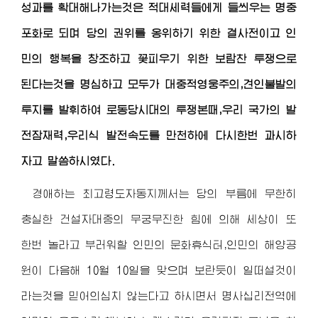
성과를 확대해나가는것은 적대세력들에게 들씌우는 명중
포화로 되며 당의 권위를 옹위하기 위한 결사전이고 인
민의 행복을 창조하고 꽃피우기 위한 보람찬 투쟁으로
된다는것을 명심하고 모두가 대중적영웅주의,견인불발의
투지를 발휘하여 로동당시대의 투쟁본때,우리 국가의 발
전잠재력,우리식 발전속도를 만천하에 다시한번 과시하
자고 말씀하시였다.
경애하는 최고령도자동지
께서는 당의 부름에 무한히
충실한 건설자대중의 무궁무진한 힘에 의해 세상이 또
한번 놀라고 부러워할 인민의 문화휴식터,인민의 해양공
원이 다음해 10월 10일을 맞으며 보란듯이 일떠설것이
라는것을 믿어의심치 않는다고 하시면서 명사십리전역에