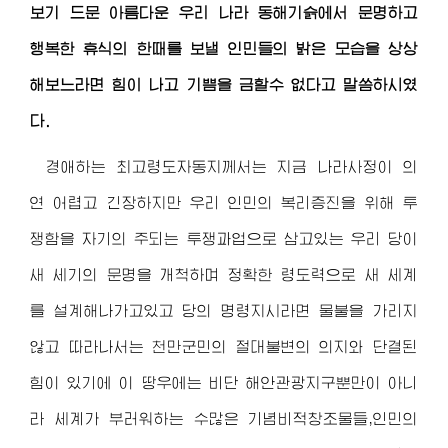
보기 드문 아름다운 우리 나라 동해기슭에서 문명하고
행복한 휴식의 한때를 보낼 인민들의 밝은 모습을 상상
해보느라면 힘이 나고 기쁨을 금할수 없다고 말씀하시였
다.
경애하는 최고령도자동지
께서는 지금 나라사정이 의
연 어렵고 긴장하지만 우리 인민의 복리증진을 위해 투
쟁함을 자기의 주되는 투쟁과업으로 삼고있는 우리 당이
새 세기의 문명을 개척하며 정확한 령도력으로 새 세계
를 설계해나가고있고 당의 명령지시라면 물불을 가리지
않고 따라나서는 천만군민의 절대불변의 의지와 단결된
힘이 있기에 이 땅우에는 비단 해안관광지구뿐만이 아니
라 세계가 부러워하는 수많은 기념비적창조물들,인민의