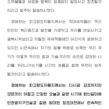
소유물들과 새로운 행복이 멈춤없이 일떠서고 창조될것
이라고 힘주어 말씀하시였다.
경애하는 최고령도자동지
께서는 적대세력들이 우리
인민의 복리증진과 발전을 가로막고 우리를 변화시키고
굴복시켜보려고 악랄한 제재책동에만 어리석게 광분하고
있지만 시련속에서 자기의 힘을 백배로 비축한 우리 국
가가 어떻게 우리의 힘과 기술,우리의 손으로 강대한 나
라를 꾸려나가는가를 시간의 흐름과 함께 뚜렷이 보게
될것이라고 말씀하시였다.
경애하는 최고령도자동지
께서는 다시금 강조하지만
모든것이 어렵고 긴장한 오늘과 같은 시기에 원산갈마해
안관광지구건설과 같은 방대한 창조대전에서 련속적인