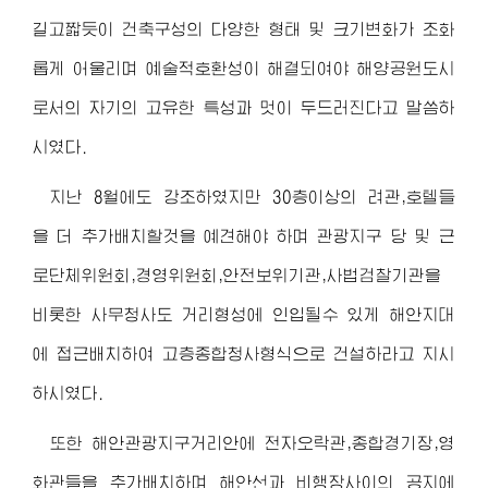
길고짧듯이 건축구성의 다양한 형태 및 크기변화가 조화
롭게 어울리며 예술적호환성이 해결되여야 해양공원도시
로서의 자기의 고유한 특성과 멋이 두드러진다고 말씀하
시였다.
지난 8월에도 강조하였지만 30층이상의 려관,호텔들
을 더 추가배치할것을 예견해야 하며 관광지구 당 및 근
로단체위원회,경영위원회,안전보위기관,사법검찰기관을
비롯한 사무청사도 거리형성에 인입될수 있게 해안지대
에 접근배치하여 고층종합청사형식으로 건설하라고 지시
하시였다.
또한 해안관광지구거리안에 전자오락관,종합경기장,영
화관들을 추가배치하며 해안선과 비행장사이의 공지에