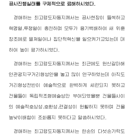
공사진행실태를 구체적으로 료해하시였다.
경애하는 최고령도자동지
께서는 공사현장이 들썩하고
혁명열,투쟁열이 충천하며 모두가 용기백배하여 새 위훈
창조에로 떨쳐일어나 집단적혁신을 일으켜가고있는데 대
하여 높이 평가하시였다.
경애하는 최고령도자동지
께서는 최근에도 원산갈마해
안관광지구거리형성안을 놓고 많이 연구하였는데 아직도
거리형성전반이 예술적으로 완벽하게 세련되지 못하고
건물들이 독립적조형예술성만 부여되였을뿐 건물들사이
의 예술적호상성,호환성,련결성이 원활하지 못하며 건물
높낮이배합이 조화롭지 못하다고 말씀하시였다.
경애하는 최고령도자동지
께서는 한손의 다섯손가락도