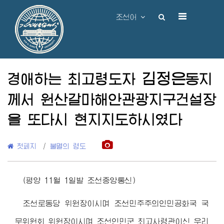
조선어
김정은
경애하는 최고령도자
동지
께서 원산갈마해안관광지구건설장
을 또다시 현지지도하시였다
첫페지
/
불멸의 령도
(평양 11월 1일발 조선중앙통신)
조선로동당 위원장이시며 조선민주주의인민공화국 국
무위원회 위원장이시며 조선인민군
최고사령관
이신 우리