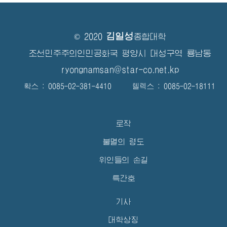
김일성
© 2020
종합대학
조선민주주의인민공화국 평양시 대성구역 룡남동
ryongnamsan@star-co.net.kp
확스 : 0085-02-381-4410 텔렉스 : 0085-02-18111
로작
불멸의 령도
위인들의 손길
특간호
기사
대학상징