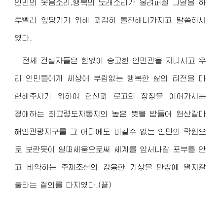
인민의 웃음소리,행복의 노래소리가 울려퍼질 그날을 하
루빨리 앞당기기 위해 과감히 돌진해나가자고 말씀하시
였다.
전체 건설자들은 한없이 숭고한 인민관을 지니시고 우
리 인민들에게 세상에 부럼없는 행복한 삶의 터전을 마
련해주시기 위하여 헌신과 로고의 장정을 이어가시는
경애하는 최고령도자동지
의 높은 뜻을 받들어 원산갈마
해안관광지구를 그 어디에도 비길수 없는 인민의 락원으
로 보란듯이 일떠세움으로써 세계를 앞서나갈 포부를 안
고 비약하는 주체조선의 강용한 기상을 만방에 떨쳐갈
불타는 결의를 다지였다.(끝)