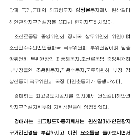
김정은
당과 국가,군대의
최고령도자
동지
께서 원산갈마
해안관광지구건설장을 또다시 현지지도하시였다.
조선로동당 중앙위원회 정치국 상무위원회 위원이며
조선민주주의인민공화국 국무위원회 부위원장이며 당중
앙위원회 부위원장인 최룡해동지,조선로동당 중앙위원회
부부장들인 조용원동지,김용수동지,국무위원회 부장 김
창선동지,국무위원회 국장 마원춘동지가 동행하였다.
경애하는 최고령도자동지
를 현지에서 원산갈마해안관
광지구건설지휘부의 지휘성원들이 영접하였다.
경애하는 최고령도자동지
께서는 원산갈마해안관광지
구거리전경을 부감하시고 여러 요소들을 돌아보시면서