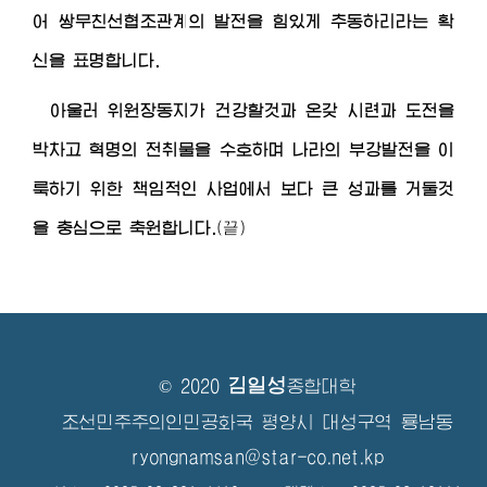
어 쌍무친선협조관계의 발전을 힘있게 추동하리라는 확
신을 표명합니다.
아울러
위원장동지
가 건강할것과 온갖 시련과 도전을
박차고 혁명의 전취물을 수호하며 나라의 부강발전을 이
룩하기 위한 책임적인 사업에서 보다 큰 성과를 거둘것
을 충심으로 축원합니다.
(끝)
김일성
© 2020
종합대학
조선민주주의인민공화국 평양시 대성구역 룡남동
ryongnamsan@star-co.net.kp