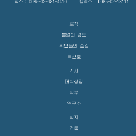
확스 : 0085-02-381-4410 텔렉스 : 0085-02-18111
로작
불멸의 령도
위인들의 손길
특간호
기사
대학상징
학부
연구소
학자
건물