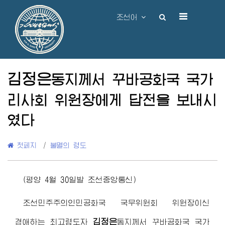
조선어
김정은
동지
께서 꾸바공화국 국가
리사회 위원장에게 답전을 보내시
였다
첫페지
/
불멸의 령도
(평양 4월 30일발 조선중앙통신)
조선민주주의인민공화국 국무위원회 위원장이신
김정은
경애하는 최고령도자
동지
께서 꾸바공화국 국가