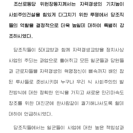
조선로동당
위원장동지
께서는 자력갱생의 기치높이
사회주의건설을 힘있게 다그치기 위한 투쟁에서 당조직
들의 역할을 결정적으로 더욱 높일데 대하여 특별히 강
조하시였다.
당조직들이 5대교양과 함께 자력갱생교양을 정치사상
사업의 주되는 과업으로 틀어쥐고 모든 일군들과 당원들
과 근로자들을 자력갱생의 혁명정신이 뼈속까지 배인 참
된 투사들로 준비시키며 누구나 우리 식 사회주의의 발
전방식에 대한 정확한 인식을 가지고 새로운 만리마속도
창조를 위한 대진군에 한사람같이 궐기해나서도록 할데
대하여 언급하시였다.
당조직들에서는 일군들이 사업에 대한 높은 책임성과