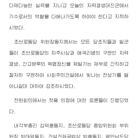
다재다능한 실력을 지니고 오늘의 자력갱생대진군에서
기수로서의 역할을 다해나가도록 하여야 한다고 지적하
시였다.
조선로동당
위원장동지
께서는 모든 당조직들과 일군
들이 조선로동당의 자주사상과 애국리념의 구현인 자력
갱생, 간고분투의 혁명정신을 제일가는 재부로 간직하고
철저히 구현하여 사회주의건설에서 빛나는 전성기를 열
어나갈데 대하여 강조하시였다.
전원회의에서는 첫째 의정에 대한 토론들이 진행되였
다.
내각부총리 김덕훈동지, 조선로동당 중앙위원회 부위
원장 박태덕동지, 건설건재공업상 박훈동지, 평안남도당