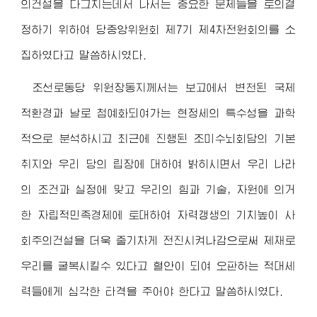
의건설을 다그치는데서 나서는 중요한 문제들을 토의결
정하기 위하여 당중앙위원회 제7기 제4차전원회의를 소
집하였다고 말씀하시였다.
조선로동당
위원장동지
께서는 보고에서 변천된 국제
적환경과 날로 첨예화되여가는 현정세의 특수성을 과학
적으로 분석하시고 최근에 진행된 조미수뇌회담의 기본
취지와 우리 당의 립장에 대하여 밝히시면서 우리 나라
의 조건과 실정에 맞고 우리의 힘과 기술, 자원에 의거
한 자립적민족경제에 토대하여 자력갱생의 기치높이 사
회주의건설을 더욱 줄기차게 전진시켜나감으로써 제재로
우리를 굴복시킬수 있다고 혈안이 되여 오판하는 적대세
력들에게 심각한 타격을 주어야 한다고 말씀하시였다.