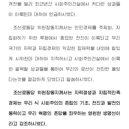
격전을 벌려 최근년간 사회주의건설에서 커다란 성과들
이 이룩된데 대하여 언급하시였다.
조선로동당
위원장동지
께서는 인민경제를 주체화, 자
립화하기 위한 투쟁에서 중요한 전진이 이룩되고 우리
국가의 저력과 자립경제의 막강한 잠재력을 내외에 힘있
게 시위한데 대하여 지적하시고 사회주의건설에서 이룩
한 괄목할 성과들을 통하여 우리의 로선이 천만번 옳았
다는것을 절감하게 되였다고 말씀하시였다.
조선로동당
위원장동지
께서는 자력갱생과 자립적민족
경제는 우리 식 사회주의의 존립의 기초, 전진과 발전의
동력이고 우리 혁명의 존망을 좌우하는 영원한 생명선이
라고 강조하시였다.