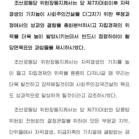
조선로동당
위원장동지
께서는 당 제7차대회이후 자력
갱생의 기치높이 사회주의건설을 다그치기 위한 투쟁과
정에서의 성과와 결함을 총화분석하시고 자립경제의 위
력을 더욱 높이 발양시키는데서 반드시 점령하여야 할
당면목표와 과업들을 제시하시였다.
조선로동당
위원장동지
께서는 자력갱생의 기치를 높
이 들고 자립경제의 위력을 튼튼히 다져나갈 때 우리는
더욱 발전하고 강력해질것이며 사회주의강국건설의 목표
도 성과적으로 달성하게 될것이라고 강조하시였다.
조선로동당
위원장동지
께서는 당 제7차대회와 당중앙
위원회 전원회의 결정관철을 위하여 모든 부문과 지역,
단위들에서 자력갱생, 자급자족의 기치밑에 굴함없는 공