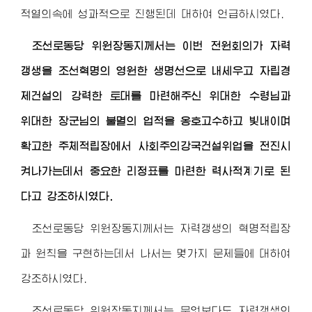
적열의속에 성과적으로 진행된데 대하여 언급하시였다.
조선로동당
위원장동지
께서는 이번 전원회의가 자력
갱생을 조선혁명의 영원한 생명선으로 내세우고 자립경
제건설의 강력한 토대를 마련해주신
위대한 수령님
과
위대한 장군님
의 불멸의 업적을 옹호고수하고 빛내이며
확고한 주체적립장에서 사회주의강국건설위업을 전진시
켜나가는데서 중요한 리정표를 마련한 력사적계기로 된
다고 강조하시였다.
조선로동당
위원장동지
께서는 자력갱생의 혁명적립장
과 원칙을 구현하는데서 나서는 몇가지 문제들에 대하여
강조하시였다.
조선로동당
위원장동지
께서는 무엇보다도 자력갱생의