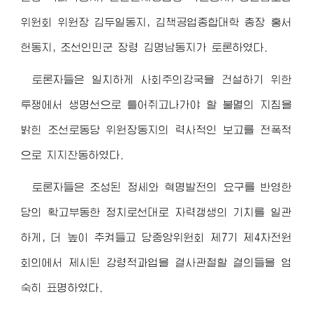
위원회 위원장 김두일동지, 김책공업종합대학 총장 홍서
헌동지, 조선인민군 장령 김명남동지가 토론하였다.
토론자들은 일치하게 사회주의강국을 건설하기 위한
투쟁에서 생명선으로 틀어쥐고나가야 할 불멸의 지침을
밝힌 조선로동당
위원장동지
의 력사적인 보고를 전폭적
으로 지지찬동하였다.
토론자들은 조성된 정세와 혁명발전의 요구를 반영한
당의 확고부동한 정치로선대로 자력갱생의 기치를 일관
하게, 더 높이 추켜들고 당중앙위원회 제7기 제4차전원
회의에서 제시된 강령적과업을 결사관철할 결의들을 엄
숙히 표명하였다.