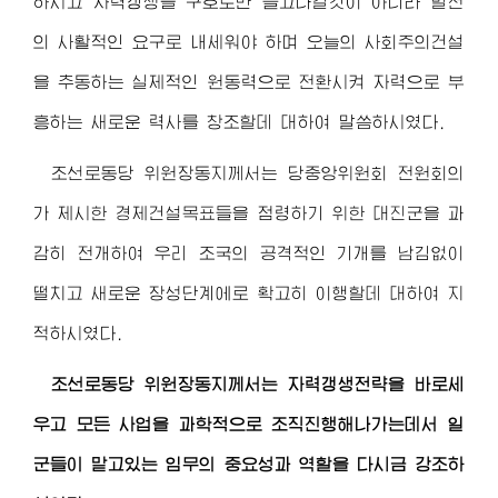
하시고 자력갱생을 구호로만 들고나갈것이 아니라 발전
의 사활적인 요구로 내세워야 하며 오늘의 사회주의건설
을 추동하는 실제적인 원동력으로 전환시켜 자력으로 부
흥하는 새로운 력사를 창조할데 대하여 말씀하시였다.
조선로동당
위원장동지
께서는 당중앙위원회 전원회의
가 제시한 경제건설목표들을 점령하기 위한 대진군을 과
감히 전개하여 우리 조국의 공격적인 기개를 남김없이
떨치고 새로운 장성단계에로 확고히 이행할데 대하여 지
적하시였다.
조선로동당
위원장동지
께서는 자력갱생전략을 바로세
우고 모든 사업을 과학적으로 조직진행해나가는데서 일
군들이 맡고있는 임무의 중요성과 역할을 다시금 강조하