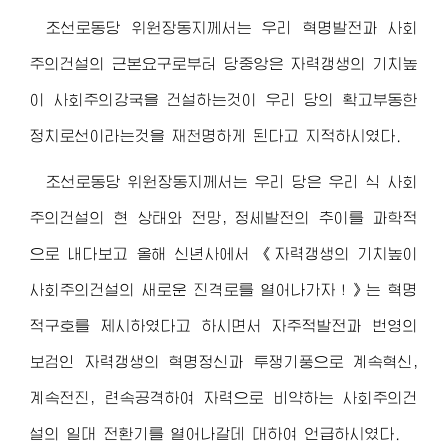
조선로동당
위원장동지
께서는 우리 혁명발전과 사회
주의건설의 근본요구로부터 당중앙은 자력갱생의 기치높
이 사회주의강국을 건설하는것이 우리 당의 확고부동한
정치로선이라는것을 재천명하게 된다고 지적하시였다.
조선로동당
위원장동지
께서는 우리 당은 우리 식 사회
주의건설의 현 상태와 전망, 정세발전의 추이를 과학적
으로 내다보고 올해 신년사에서 《자력갱생의 기치높이
사회주의건설의 새로운 진격로를 열어나가자！》는 혁명
적구호를 제시하였다고 하시면서 자주적발전과 번영의
보검인 자력갱생의 혁명정신과 투쟁기풍으로 계속혁신,
계속전진, 련속공격하여 자력으로 비약하는 사회주의건
설의 일대 전환기를 열어나갈데 대하여 언급하시였다.