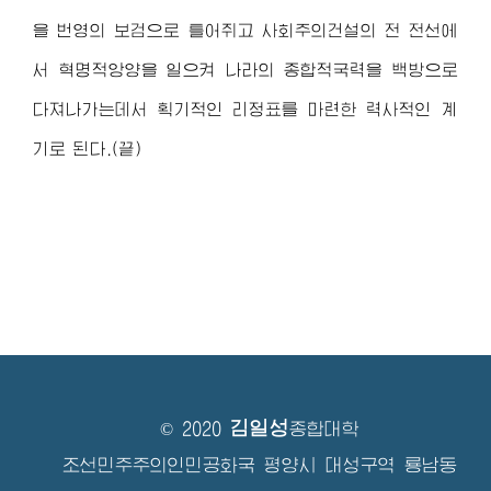
을 번영의 보검으로 틀어쥐고 사회주의건설의 전 전선에
서 혁명적앙양을 일으켜 나라의 종합적국력을 백방으로
다져나가는데서 획기적인 리정표를 마련한 력사적인 계
기로 된다.(끝)
김일성
© 2020
종합대학
조선민주주의인민공화국 평양시 대성구역 룡남동