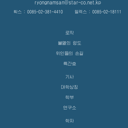
ryongnamsan@star-co.net.kp
확스 : 0085-02-381-4410 텔렉스 : 0085-02-18111
로작
불멸의 령도
위인들의 손길
특간호
기사
대학상징
학부
연구소
학자