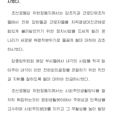
시였다.
조선로동당
위원장동지
께서는 당조직과 근로단체조직
들에서 전체 당원들과 근로자들을 자력갱생대진군에로
힘있게 불러일으키기 위한 정치사업을 드세게 벌려 온
나라가 새로운 혁명적분위기로 들끓게 할데 대하여 강조
하시였다.
당중앙위원회 해당 부서들에서 내각의 사업을 적극 밀
어주어 내각이 이번 전원회의결정을 관철하기 위한 작전
과 지휘를 잘하도록 할데 대하여 언급하시였다.
조선로동당
위원장동지
께서는 사회주의생활양식을 철
저히 확립하는것이 문화생활분야에서 주체성과 민족성을
고수하며 사회주의본태를 지키고 그 우월성을 높이 발양