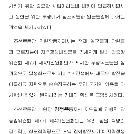
시키기 위한 중요한 사업이라는데 대하여 언급하시면서
그 실현을 위한 투쟁에서 당조직들과 일군들앞에 나서는
과업을 제시하시였다.
조선로동당
위원장동지
께서는 전체 일군들과 당원들
과 근로자들이 자력갱생대진군을 거세차게 벌려 당중앙
위원회 제7기 제4차전원회의가 제시한 투쟁목표들을 성
과적으로 달성함으로써 사회주의건설에서 새로운 발전을
이룩하고 자력으로 승승장구하는 우리 국가의 위용을 다
시한번 힘있게 떨치리라는 기대와 확신을 표명하시였다.
김정은
조선로동당
위원장
동지
의 지도밑에 진행된 당
중앙위원회 제7기 제4차전원회의는 우리 당을 혁명의
강위력한 향도적력량으로 더욱 강화발전시키며 자력갱생