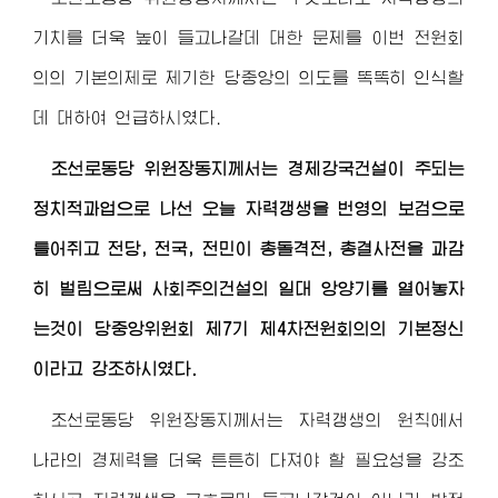
기치를 더욱 높이 들고나갈데 대한 문제를 이번 전원회
의의 기본의제로 제기한 당중앙의 의도를 똑똑히 인식할
데 대하여 언급하시였다.
조선로동당
위원장동지
께서는 경제강국건설이 주되는
정치적과업으로 나선 오늘 자력갱생을 번영의 보검으로
틀어쥐고 전당, 전국, 전민이 총돌격전, 총결사전을 과감
히 벌림으로써 사회주의건설의 일대 앙양기를 열어놓자
는것이 당중앙위원회 제7기 제4차전원회의의 기본정신
이라고 강조하시였다.
조선로동당
위원장동지
께서는 자력갱생의 원칙에서
나라의 경제력을 더욱 튼튼히 다져야 할 필요성을 강조