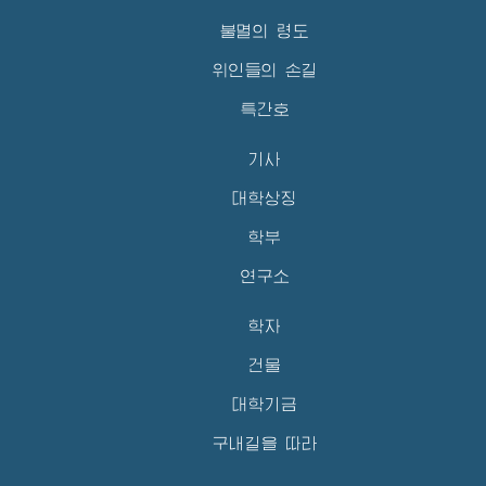
불멸의 령도
위인들의 손길
특간호
기사
대학상징
학부
연구소
학자
건물
대학기금
구내길을 따라