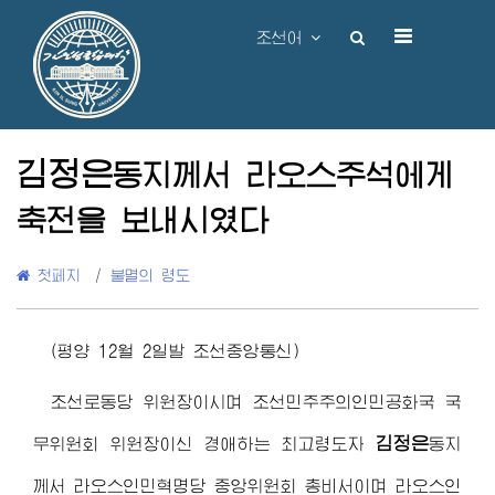
조선어
김정은
동지
께서 라오스주석에게
축전을 보내시였다
첫페지
/
불멸의 령도
(평양 12월 2일발 조선중앙통신)
조선로동당 위원장이시며 조선민주주의인민공화국 국
김정은
무위원회 위원장이신
경애하는 최고령도자
동지
께서 라오스인민혁명당 중앙위원회 총비서이며 라오스인