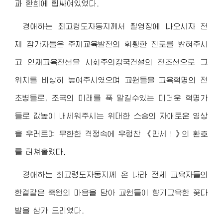
과 환희에 휩싸여있었다.
경애하는 최고령도자동지
께서 촬영장에 나오시자 전
체 참가자들은 주체교육발전의 휘황한 진로를 밝혀주시
고 인재교육전선을 사회주의강국건설의 전초선으로 그
위치를 비상히 높여주시였으며 교원들을 교육혁명의 전
초병들로, 조국의 미래를 푹 맡길수있는 미더운 혁명가
들로 값높이 내세워주시는 위대한 스승의 자애로운 영상
을 우러르며 무한한 격정속에 우렁찬 《만세！》의 환호
를 터쳐올렸다.
경애하는 최고령도자동지
께 온 나라 전체 교육자들의
한결같은 축원의 마음을 담아 교원들이 향기그윽한 꽃다
발을 삼가 드리였다.