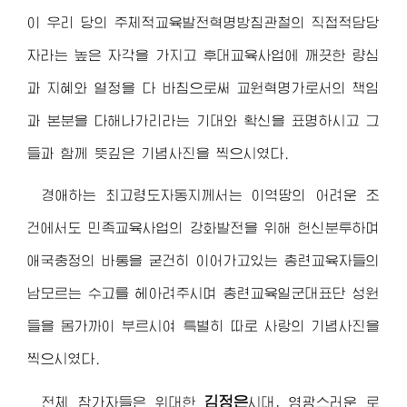
이 우리 당의 주체적교육발전혁명방침관철의 직접적담당
자라는 높은 자각을 가지고 후대교육사업에 깨끗한 량심
과 지혜와 열정을 다 바침으로써 교원혁명가로서의 책임
과 본분을 다해나가리라는 기대와 확신을 표명하시고 그
들과 함께 뜻깊은 기념사진을 찍으시였다.
경애하는 최고령도자동지
께서는 이역땅의 어려운 조
건에서도 민족교육사업의 강화발전을 위해 헌신분투하며
애국충정의 바통을 굳건히 이어가고있는 총련교육자들의
남모르는 수고를 헤아려주시며 총련교육일군대표단 성원
들을 몸가까이 부르시여 특별히 따로 사랑의 기념사진을
찍으시였다.
김정은
전체 참가자들은
위대한
시대, 영광스러운 로