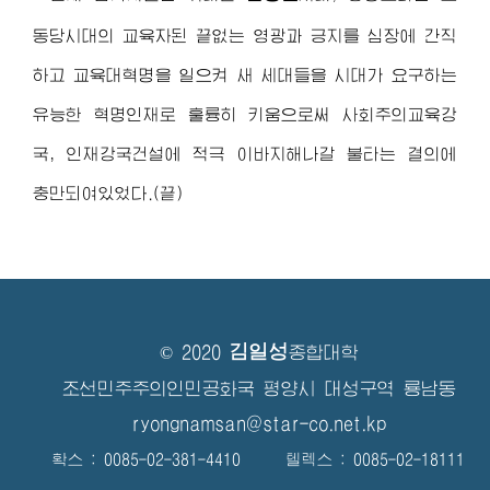
동당시대의 교육자된 끝없는 영광과 긍지를 심장에 간직
하고 교육대혁명을 일으켜 새 세대들을 시대가 요구하는
유능한 혁명인재로 훌륭히 키움으로써 사회주의교육강
국, 인재강국건설에 적극 이바지해나갈 불타는 결의에
충만되여있었다.(끝)
김일성
© 2020
종합대학
조선민주주의인민공화국 평양시 대성구역 룡남동
ryongnamsan@star-co.net.kp
확스 : 0085-02-381-4410 텔렉스 : 0085-02-18111