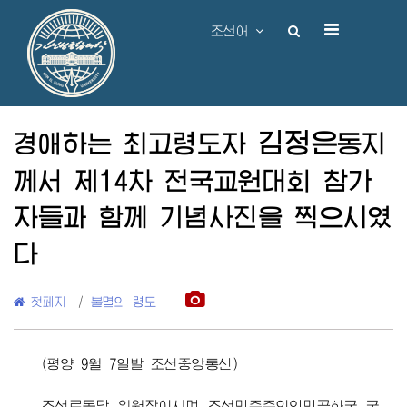
조선어
김정은
경애하는 최고령도자
동지
께서 제14차 전국교원대회 참가
자들과 함께 기념사진을 찍으시였
다
첫페지
/
불멸의 령도
(평양 9월 7일발 조선중앙통신)
조선로동당 위원장이시며 조선민주주의인민공화국 국