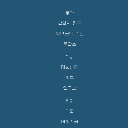
로작
불멸의 령도
위인들의 손길
특간호
기사
대학상징
학부
연구소
학자
건물
대학기금