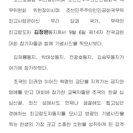
무위원회 위원장이시며 조선민주주의인민공화국무력
최고사령관
이신 우리 당과 국가, 무력의
김정은
최고령도자
동지
께서 9월 6일 제14차 전국교원
대회 참가자들과 함께 기념사진을 찍으시였다.
김재룡동지, 박태성동지, 전광호동지, 김승두동지가
여기에 참가하였다.
조국의 미래와 이어진 혁명의 교단을 지켜가는 긍지와
영예를 안고 대회에 참가한 교육자들은 조국의 한끝 심
심산골, 외진 섬에서도 언제나 꿈결에도 뵙고싶던
경애하는 최고령도자동지
를 모시고 영광의 기념사진을
찍는 한생의 가장 크고 소중한 소원을 성취하게 된 감격