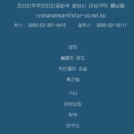
조선민주주의인민공화국 평양시 대성구역 룡남동
ryongnamsan@star-co.net.kp
확스 : 0085-02-381-4410 텔렉스 : 0085-02-18111
로작
불멸의 령도
위인들의 손길
특간호
기사
대학상징
학부
연구소