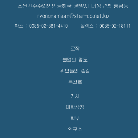
조선민주주의인민공화국 평양시 대성구역 룡남동
ryongnamsan@star-co.net.kp
확스 : 0085-02-381-4410 텔렉스 : 0085-02-18111
로작
불멸의 령도
위인들의 손길
특간호
기사
대학상징
학부
연구소