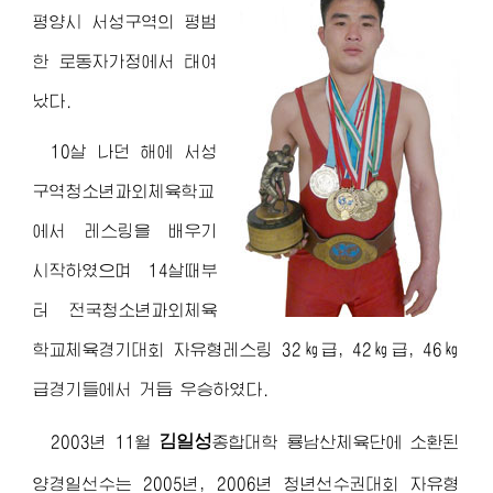
평양시 서성구역의 평범
한 로동자가정에서 태여
났다.
10살 나던 해에 서성
구역청소년과외체육학교
에서 레스링을 배우기
시작하였으며 14살때부
터 전국청소년과외체육
학교체육경기대회 자유형레스링 32㎏급, 42㎏급, 46㎏
급경기들에서 거듭 우승하였다.
김일성
2003년 11월
종합대학
룡남산체육단에 소환된
양경일선수는 2005년, 2006년 청년선수권대회 자유형