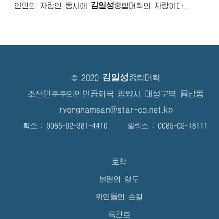
김일성
인민의 자랑인 동시에
종합대학
의 자랑이다.
김일성
© 2020
종합대학
조선민주주의인민공화국 평양시 대성구역 룡남동
ryongnamsan@star-co.net.kp
확스 : 0085-02-381-4410 텔렉스 : 0085-02-18111
로작
불멸의 령도
위인들의 손길
특간호