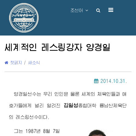
조선어
세계적인 레스링강자 양경일
첫페지
/
새소식
2014.10.31.
양경일선수는 우리 인민은 물론 세계의 체육인들과 애
김일성
호가들에게 널리 알려진
종합대학
룡남산체육단
의 레스링선수이다.
그는 1987년 8월 7일