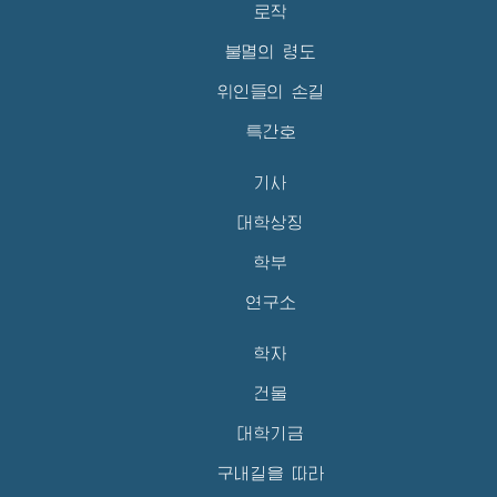
로작
불멸의 령도
위인들의 손길
특간호
기사
대학상징
학부
연구소
학자
건물
대학기금
구내길을 따라