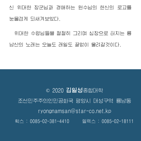
신
위대한 장군님
과
경애하는 원수님
의 헌신의 로고를
눈물겹게 되새겨보았다.
위대한 수령님
들을 절절히 그리며 심장으로 터치는 룡
남산의 노래는 오늘도 래일도 끝없이 울려갈것이다.
김일성
© 2020
종합대학
조선민주주의인민공화국 평양시 대성구역 룡남동
ryongnamsan@star-co.net.kp
확스 : 0085-02-381-4410 텔렉스 : 0085-02-18111