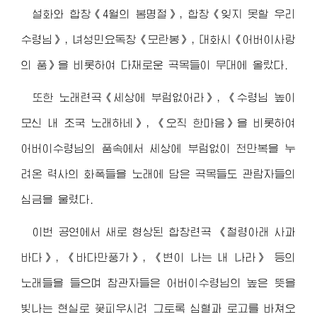
설화와 합창《4월의 봄명절》, 합창《잊지 못할 우리
수령님
》, 녀성민요독창《모란봉》, 대화시《어버이사랑
의 품》을 비롯하여 다채로운 곡목들이 무대에 올랐다.
또한 노래련곡《세상에 부럼없어라》, 《
수령님
높이
모신 내 조국 노래하네》, 《오직 한마음》을 비롯하여
어버이수령님
의 품속에서 세상에 부럼없이 천만복을 누
려온 력사의 화폭들을 노래에 담은 곡목들도 관람자들의
심금을 울렸다.
이번 공연에서 새로 형상된 합창련곡 《철령아래 사과
바다》, 《바다만풍가》, 《변이 나는 내 나라》 등의
노래들을 들으며 참관자들은
어버이수령님
의 높은 뜻을
빛나는 현실로 꽃피우시려 그토록 심혈과 로고를 바쳐오