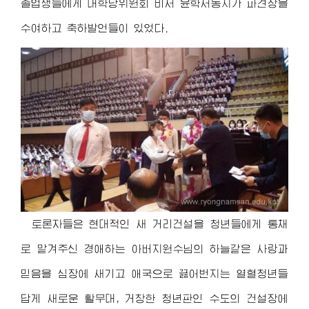
졸업생들에게 대학당위원회 비서 윤학서동지가 파견장을
수여하고 축하발언들이 있었다.
토론자들은 현대적인 새 거리건설을 청년들에게 통채
로 맡겨주신
경애하는
아버지원수님
의 하늘같은 사랑과
믿음을 심장에 새기고 애국으로 끓어번지는 열혈청년들
답게 새로운 활무대, 거창한 청년판인 수도의 건설장에