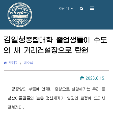
조선어
김일성
종합대학
졸업생들이 수도
의 새 거리건설장으로 탄원
첫페지
/
새소식
2023.6.15.
당중앙의 부름에 언제나 충성으로 화답해가는 우리 룡
남산아들딸들의 높은 정신세계가 영광의 교정에 또다시
펼쳐졌다.