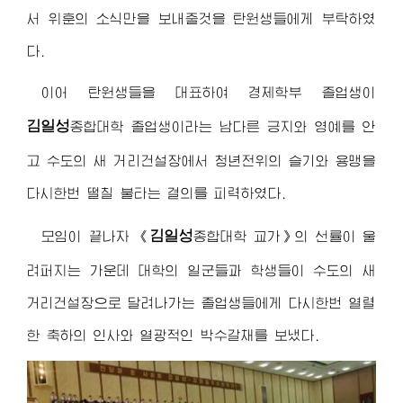
서 위훈의 소식만을 보내줄것을 탄원생들에게 부탁하였
다.
이어 탄원생들을 대표하여 경제학부 졸업생이
김일성
종합대학
졸업생이라는 남다른 긍지와 영예를 안
고 수도의 새 거리건설장에서 청년전위의 슬기와 용맹을
다시한번 떨칠 불타는 결의를 피력하였다.
김일성
모임이 끝나자
《
종합대학
교가》의 선률이 울
려퍼지는 가운데 대학의 일군들과 학생들이 수도의 새
거리건설장으로 달려나가는 졸업생들에게 다시한번 열렬
한 축하의 인사와 열광적인 박수갈채를 보냈다.