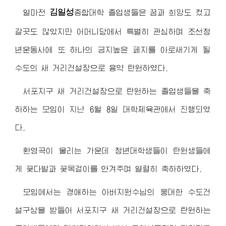
김일성
얼마전
종합대학
졸업생들은 꿈과 희망도 컸고
갈곳도 많았지만 어머니당에서 특별히 관심하며 조선청
년운동사에 또 하나의 긍지높은 페지를 아로새기게 될
수도의 새 거리건설장으로 용약 탄원하였다.
서포지구 새 거리건설장으로 탄원하는 졸업생들을 축
하하는 모임이 지난 6월 8일 대학체육관에서 진행되였
다.
환영곡이 울리는 가운데 청년대학생들이 탄원생들에
게 꽃다발과 꽃목걸이를 안겨주며 열렬히 축하하였다.
모임에서는
경애하는
아버지원수님
의 웅대한 수도건
설구상을 받들어 서포지구 새 거리건설장으로 탄원하는