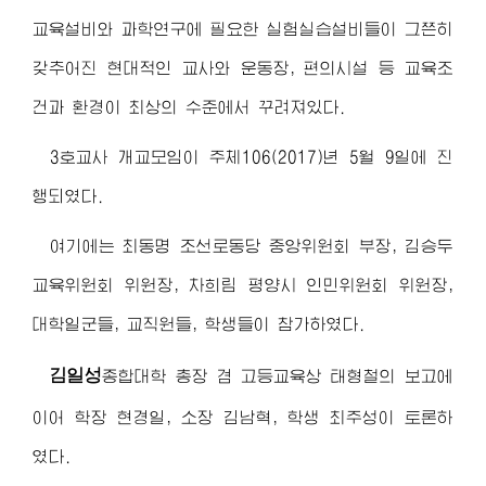
교육설비와 과학연구에 필요한 실험실습설비들이 그쯘히
갖추어진 현대적인 교사와 운동장, 편의시설 등 교육조
건과 환경이 최상의 수준에서 꾸려져있다.
3호교사 개교모임이 주체106(2017)년 5월 9일에 진
행되였다.
여기에는 최동명 조선로동당 중앙위원회 부장, 김승두
교육위원회 위원장, 차희림 평양시 인민위원회 위원장,
대학일군들, 교직원들, 학생들이 참가하였다.
김일성
종합대학
총장 겸 고등교육상 태형철의 보고에
이어 학장 현경일, 소장 김남혁, 학생 최주성이 토론하
였다.