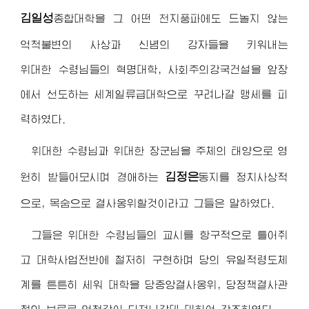
김일성
종합대학
을 그 어떤 천지풍파에도 드놀지 않는
억척불변의 사상과 신념의 강자들을 키워내는
위대한 수령님
들의 혁명대학, 사회주의강국건설을 앞장
에서 선도하는 세계일류급대학으로 꾸려나갈 맹세를 피
력하였다.
위대한 수령님
과
위대한 장군님
을 주체의 태양으로 영
김정은
원히 받들어모시며
경애하는
동지
를 정치사상적
으로, 목숨으로 결사옹위할것이라고 그들은 말하였다.
그들은
위대한 수령님
들의 교시를 항구적으로 틀어쥐
고 대학사업전반에 철저히 구현하며 당의 유일적령도체
계를 튼튼히 세워 대학을 당중앙결사옹위, 당정책결사관