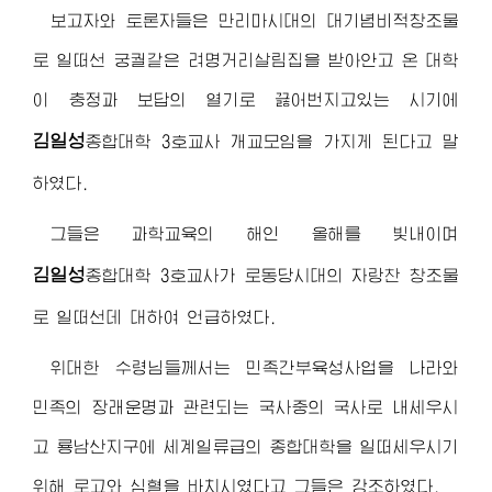
보고자와 토론자들은 만리마시대의 대기념비적창조물
로 일떠선 궁궐같은 려명거리살림집을 받아안고 온 대학
이 충정과 보답의 열기로 끓어번지고있는 시기에
김일성
종합대학
3호교사 개교모임을 가지게 된다고 말
하였다.
그들은 과학교육의 해인 올해를 빛내이며
김일성
종합대학
3호교사가 로동당시대의 자랑찬 창조물
로 일떠선데 대하여 언급하였다.
위대한 수령님
들께서는 민족간부육성사업을 나라와
민족의 장래운명과 관련되는 국사중의 국사로 내세우시
고 룡남산지구에 세계일류급의
종합대학
을 일떠세우시기
위해 로고와 심혈을 바치시였다고 그들은 강조하였다.