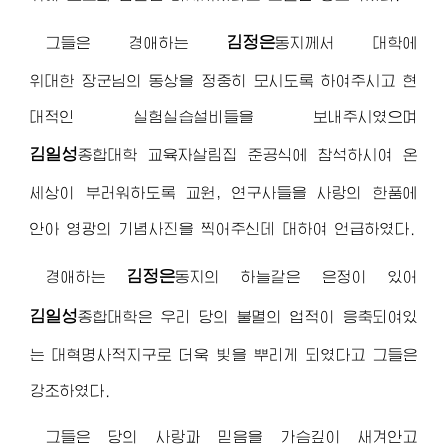
김정은
그들은
경애하는
동지
께서 대학에
위대한 장군님
의 동상을 정중히 모시도록 하여주시고 현
대적인 실험실습설비들을 보내주시였으며
김일성
종합대학
교육자살림집 준공식에 참석하시여 온
세상이 부러워하도록 교원, 연구사들을 사랑의 한품에
안아 영광의 기념사진을 찍어주신데 대하여 언급하였다.
김정은
경애하는
동지
의 하늘같은 은정이 있어
김일성
종합대학
은 우리 당의 불멸의 업적이 응축되여있
는 대혁명사적지구로 더욱 빛을 뿌리게 되였다고 그들은
강조하였다.
그들은 당의 사랑과 믿음을 가슴깊이 새겨안고