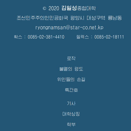
김일성
© 2020
종합대학
조선민주주의인민공화국 평양시 대성구역 룡남동
ryongnamsan@star-co.net.kp
확스 : 0085-02-381-4410 텔렉스 : 0085-02-18111
로작
불멸의 령도
위인들의 손길
특간호
기사
대학상징
학부