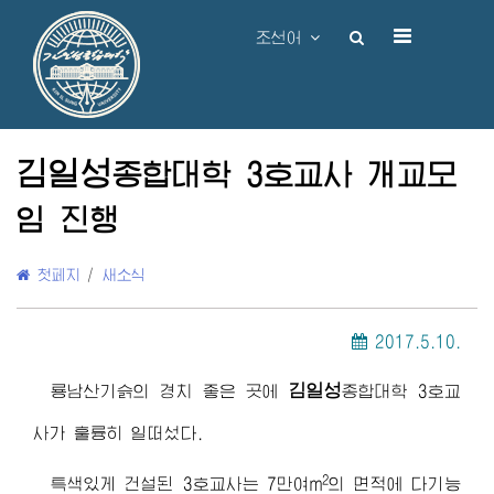
조선어
김일성
종합대학
3호교사 개교모
임 진행
첫페지
/
새소식
2017.5.10.
김일성
룡남산기슭의 경치 좋은 곳에
종합대학
3호교
사가 훌륭히 일떠섰다.
2
특색있게 건설된 3호교사는 7만여m
의 면적에 다기능