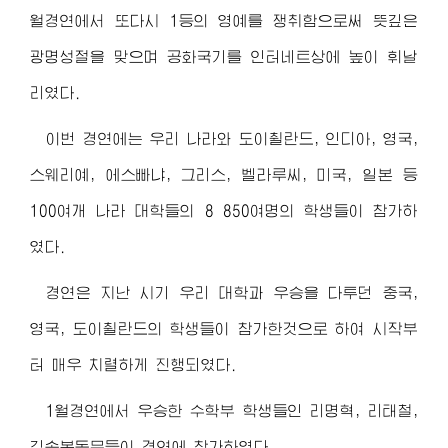
월경연에서 또다시 1등의 영예를 쟁취함으로써 뜻깊은
광명성절을 맞으며 공화국기를 인터네트상에 높이 휘날
리였다.
이번 경연에는 우리 나라와 도이췰란드, 인디아, 영국,
스웨리예, 에스빠냐, 그리스, 벨라루씨, 미국, 일본 등
100여개 나라 대학들의 8 850여명의 학생들이 참가하
였다.
경연은 지난 시기 우리 대학과 우승을 다투던 중국,
영국, 도이췰란드의 학생들이 참가한것으로 하여 시작부
터 매우 치렬하게 진행되였다.
1월경연에서 우승한 수학부 학생들인 리명혁, 리태철,
김송복동무들이 경연에 참가하였다.