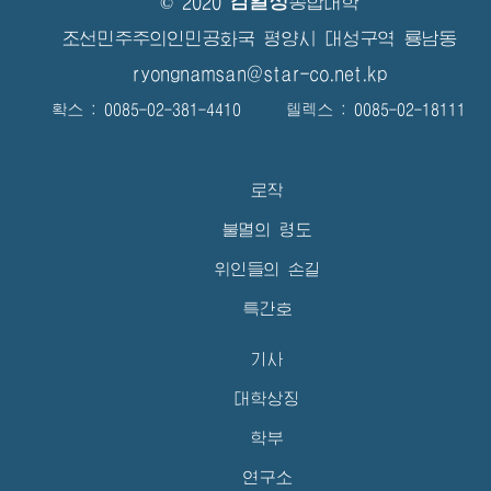
김일성
© 2020
종합대학
조선민주주의인민공화국 평양시 대성구역 룡남동
ryongnamsan@star-co.net.kp
확스 : 0085-02-381-4410 텔렉스 : 0085-02-18111
로작
불멸의 령도
위인들의 손길
특간호
기사
대학상징
학부
연구소