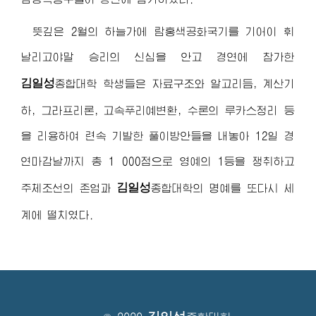
뜻깊은 2월의 하늘가에 람홍색공화국기를 기어이 휘
날리고야말 승리의 신심을 안고 경연에 참가한
김일성
종합대학
학생들은 자료구조와 알고리듬, 계산기
하, 그라프리론, 고속푸리예변환, 수론의 루카스정리 등
을 리용하여 련속 기발한 풀이방안들을 내놓아 12일 경
연마감날까지 총 1 000점으로 영예의 1등을 쟁취하고
김일성
주체조선의 존엄과
종합대학
의 명예를 또다시 세
계에 떨치였다.