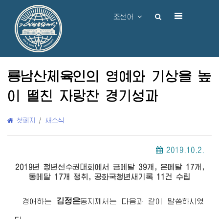
조선어
룡남산체육인의 영예와 기상을 높
이 떨친 자랑찬 경기성과
첫페지
/
새소식
2019.10.2.
2019년 청년선수권대회에서 금메달 39개, 은메달 17개,
동메달 17개 쟁취, 공화국청년새기록 11건 수립
김정은
경애하는
동지
께서는 다음과 같이 말씀하시였