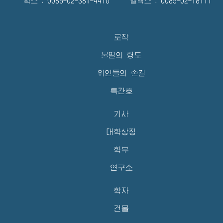
확스 : 0085-02-381-4410 텔렉스 : 0085-02-18111
로작
불멸의 령도
위인들의 손길
특간호
기사
대학상징
학부
연구소
학자
건물