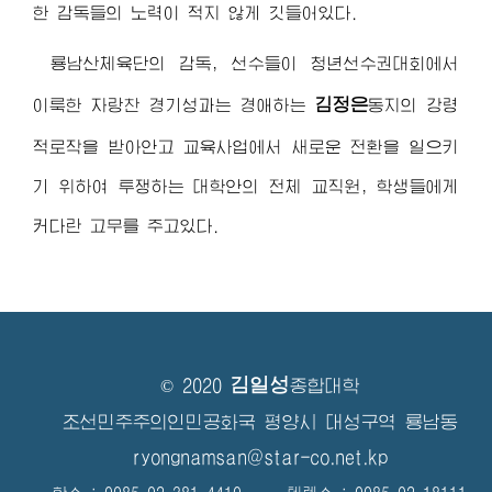
한 감독들의 노력이 적지 않게 깃들어있다.
룡남산체육단의 감독, 선수들이 청년선수권대회에서
김정은
이룩한 자랑찬 경기성과는
경애하는
동지
의 강령
적로작을 받아안고 교육사업에서 새로운 전환을 일으키
기 위하여 투쟁하는 대학안의 전체 교직원, 학생들에게
커다란 고무를 주고있다.
김일성
© 2020
종합대학
조선민주주의인민공화국 평양시 대성구역 룡남동
ryongnamsan@star-co.net.kp