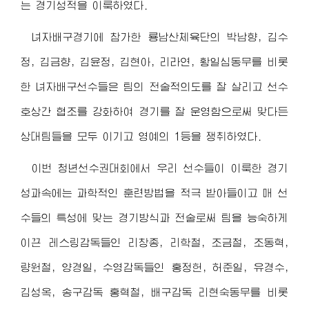
는 경기성적을 이룩하였다.
녀자배구경기에 참가한 룡남산체육단의 박남향, 김수
정, 김금향, 김윤정, 김현아, 리라연, 황일심동무를 비롯
한 녀자배구선수들은 팀의 전술적의도를 잘 살리고 선수
호상간 협조를 강화하여 경기를 잘 운영함으로써 맞다든
상대팀들을 모두 이기고 영예의 1등을 쟁취하였다.
이번 청년선수권대회에서 우리 선수들이 이룩한 경기
성과속에는 과학적인 훈련방법을 적극 받아들이고 매 선
수들의 특성에 맞는 경기방식과 전술로써 팀을 능숙하게
이끈 레스링감독들인 리창종, 리학철, 조금철, 조동혁,
량원철, 양경일, 수영감독들인 홍정헌, 허준일, 유경수,
김성옥, 송구감독 홍혁철, 배구감독 리현숙동무를 비롯