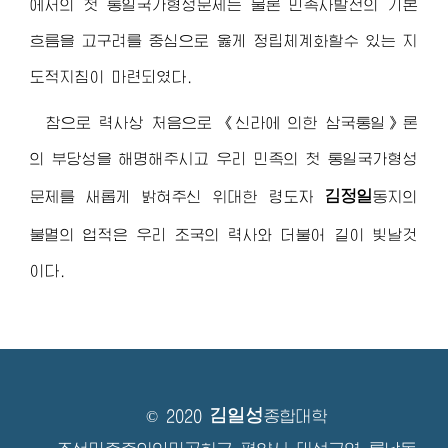
에서의 첫 통일국가형성문제는 물론 민족사발전의 기본
흐름을 고구려를 중심으로 옳게 정립체계화할수 있는 지
도적지침이 마련되였다.
참으로 력사상 처음으로 《신라에 의한 삼국통일》론
의 부당성을 해명해주시고 우리 민족의 첫 통일국가형성
김정일
문제를 새롭게 밝혀주신
위대한 령도자
동지
의
불멸의 업적은 우리 조국의 력사와 더불어 길이 빛날것
이다.
김일성
© 2020
종합대학