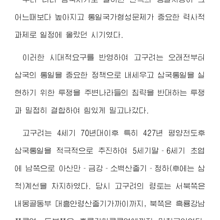
어느때보다 높아지고 통일국가형성문제가 중요한 력사적
과제로 일정에 올랐던 시기였다.
이러한 시대적요구를 반영하여 고구려는 오래전부터
삼국의 통일을 중요한 정책으로 내세우고 삼국통일을 실
현하기 위한 투쟁을 주변나라들의 침략을 반대하는 투쟁
과 밀접히 결합하여 힘있게 밀고나갔다.
고구려는 4세기 70년대이후 특히 427년 평양천도후
삼국통일을 적극적으로 추진하여 5세기말‐6세기 초엽
에 남쪽으로 아산만‐금강‐소백산줄기‐청하(후에는 삼
척)계선을 차지하였다. 당시 고구려의 령토는 서북쪽은
내몽골동부 대흥안령산줄기가까이까지, 북쪽은 흑룡강남