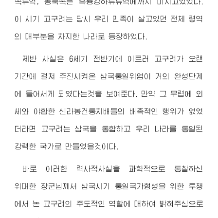
쪽류역, 동북쪽은 흑룡강하류류역에까지 미치고있었다.
이 시기 고구려는 당시 우리 민족이 살고있던 전체 령역
의 대부분을 차지한 나라로 등장하였다.
제반 사실은 6세기 전반기에 이르러 고구려가 오랜
기간에 걸쳐 추진시켜온 삼국통일위업이 거의 완성단계
에 들어서게 되였다는것을 보여준다. 만약 그 무렵에 외
세와 야합한 신라봉건통치배들의 배족적인 행위가 없었
더라면 고구려는 삼국을 통합하고 우리 나라를 통일된
강력한 국가로 만들었을것이다.
바로 이러한 력사적사실을 과학적으로 통찰하신
위대한 장군님
께서 삼국시기 통일국가형성을 위한 투쟁
에서 논 고구려의 주도적인 역할에 대하여 밝혀주심으로