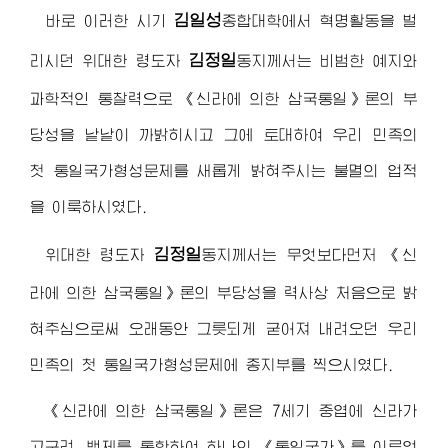
김일성
바로 이러한 시기
종합대학
에서 혁명활동을 벌
김정일
리시던
위대한 령도자
동지
께서는 비범한 예지와
과학적인 통찰력으로 《신라에 의한 삼국통일》론의 부
당성을 낱낱이 까밝히시고 그에 토대하여 우리 민족의
첫 통일국가형성문제를 새롭게 밝혀주시는 불멸의 업적
을 이룩하시였다.
김정일
위대한 령도자
동지
께서는 무엇보다먼저 《신
라에 의한 삼국통일》론의 부당성을 력사상 처음으로 밝
혀주심으로써 오래동안 그릇되게 굳어져 내려오던 우리
민족의 첫 통일국가형성문제에 종지부를 찍으시였다.
《신라에 의한 삼국통일》론은 7세기 중엽에 신라가
고구려, 백제를 통합하여 하나의 《통일국가》를 이루었