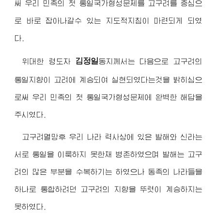
써 우리 민족의 첫 통일국가형성문제를 고구려를 중심으
로 바로 잡아나갈수 있는 지도적지침이 마련되게 되였
다.
김정일
위대한 령도자
동지
께서는 다음으로 고구려의
통일지향이 고려에 계승되여 실현되였다는것을 밝히심으
로써 우리 민족의 첫 통일국가형성문제에 완벽한 해답을
주시였다.
고구려멸망후 우리 나라 력사상에 있은 발해와 신라는
서로 통일을 이룩하지 못한채 병존하였으며 발해는 고구
려의 많은 부분을 수복하기는 하였으나 동족의 나라들을
하나로 통합하려던 고구려의 지향을 뚜렷이 계승하지는
못하였다.