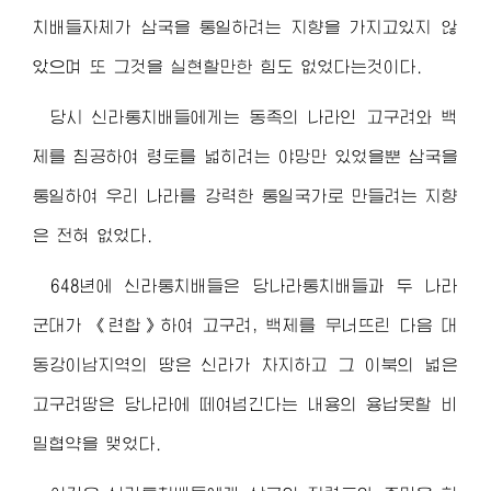
치배들자체가 삼국을 통일하려는 지향을 가지고있지 않
았으며 또 그것을 실현할만한 힘도 없었다는것이다.
당시 신라통치배들에게는 동족의 나라인 고구려와 백
제를 침공하여 령토를 넓히려는 야망만 있었을뿐 삼국을
통일하여 우리 나라를 강력한 통일국가로 만들려는 지향
은 전혀 없었다.
648년에 신라통치배들은 당나라통치배들과 두 나라
군대가 《련합》하여 고구려, 백제를 무너뜨린 다음 대
동강이남지역의 땅은 신라가 차지하고 그 이북의 넓은
고구려땅은 당나라에 떼여넘긴다는 내용의 용납못할 비
밀협약을 맺었다.