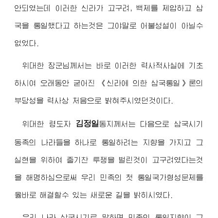
안되였는데 이러한 신라가 고구려, 백제를 제압하고 삼
국을 통일했다고 하는것은 그야말로 어불성설이 아닐수
없었다.
위대한 장군님
께서는 바로 이러한 력사적사실에 기초
하시여 오래동안 굳어진 《신라에 의한 삼국통일》론의
부당성을 력사상 처음으로 밝혀주시였던것이다.
김정일
위대한 령도자
동지
께서는 다음으로 삼국시기
동족의 나라들을 하나로 통일하려는 지향을 가지고 그
실현을 위하여 줄기찬 투쟁을 벌린것이 고구려였다는것
을 해명하심으로써 우리 민족의 첫 통일국가형성문제를
옳바로 해결할수 있는 새로운 길을 밝히시였다.
우리 나라 삼국시기로 말하면 민족의 통일지향이 그