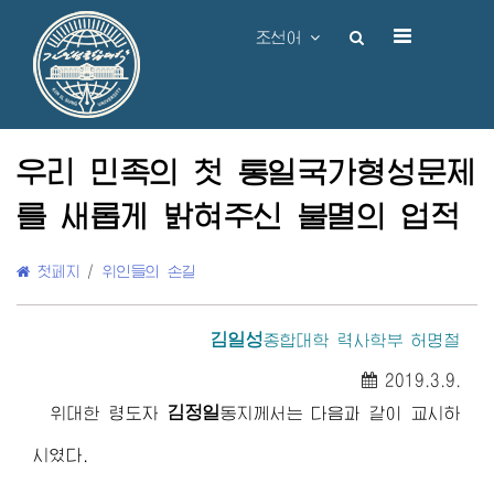
조선어
우리 민족의 첫 통일국가형성문제
를 새롭게 밝혀주신 불멸의 업적
첫페지
/
위인들의 손길
김일성
종합대학
력사학부 허명철
2019.3.9.
김정일
위대한 령도자
동지
께서는 다음과 같이 교시하
시였다.