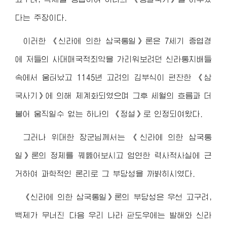
다는 주장이다.
이러한 《신라에 의한 삼국통일》론은 7세기 중엽경
에 저들의 사대매국적죄악을 가리워보려던 신라통치배들
속에서 움터났고 1145년 고려의 김부식이 편찬한 《삼
국사기》에 의해 체계화되였으며 그후 세월의 흐름과 더
불어 움직일수 없는 하나의 《정설》로 인정되여왔다.
그러나
위대한 장군님
께서는 《신라에 의한 삼국통
일》론의 정체를 꿰뚫어보시고 엄연한 력사적사실에 근
거하여 과학적인 론리로 그 부당성을 까밝히시였다.
《신라에 의한 삼국통일》론의 부당성은 우선 고구려,
백제가 무너진 다음 우리 나라 판도우에는 발해와 신라