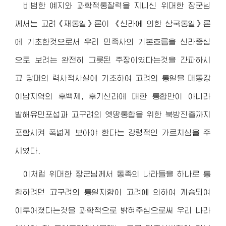
비범한 예지와 과학적통찰력을 지니신
위대한 장군님
께서는 고려《재통일》론이 《신라에 의한 삼국통일》론
에 기초한것으로서 우리 민족사의 기본흐름을 신라중심
으로 보려는 완전히 그릇된 주장이였다는것을 간파하시
고 당대의 력사적사실에 기초하여 고려의 통일을 대동강
이남지역의 후백제, 후기신라에 대한 통합만이 아니라
발해유민포섭과 고구려의 옛땅통합을 위한 북방진출까지
포함시켜 폭넓게 보아야 한다는 강령적인 가르치심을 주
시였다.
이처럼
위대한 장군님
께서 동족의 나라들을 하나로 통
합하려던 고구려의 통일지향이 고려에 의하여 계승되여
이루어졌다는것을 과학적으로 밝혀주심으로써 우리 나라