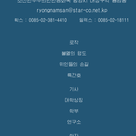
조선민주주의인민공화국 평양시 대성구역 룡남동
ryongnamsan@star-co.net.kp
확스 : 0085-02-381-4410 텔렉스 : 0085-02-18111
로작
불멸의 령도
위인들의 손길
특간호
기사
대학상징
학부
연구소
학자