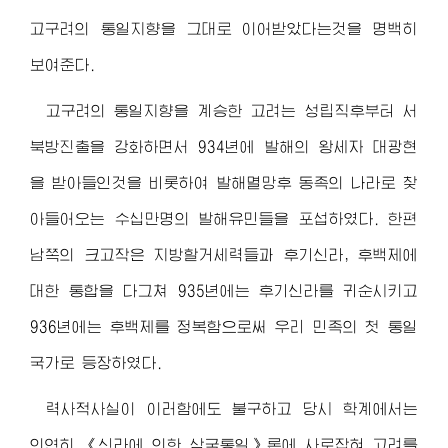
고구려의 통일지향을 그대로 이어받았다는것을 명백히
보여준다.
고구려의 통일지향을 계승한 고려는 성립직후부터 서
북방진출을 강화하면서 934년에 발해의 왕세자 대광현
을 받아들인것을 비롯하여 발해멸망후 동족의 나라로 찾
아들어오는 수십만명의 발해유민들을 포섭하였다. 한편
남쪽의 크고작은 지방할거세력들과 후기신라, 후백제에
대한 통합을 다그쳐 935년에는 후기신라를 귀순시키고
936년에는 후백제를 정복함으로써 우리 민족의 첫 통일
국가로 등장하였다.
력사적사실이 이러함에도 불구하고 당시 학계에서는
의연히 《신라에 의한 삼국통일》론에 사로잡혀 고려를