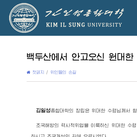
백두산에서 안고오신 원대한
첫페지
/
위인들의 손길
김일성
종합대학의 창립은
위대한 수령님
께서 
조국해방의 력사적위업을 이룩하신
위대한 수령
하시고 조국개선의 길에 오르시였다.