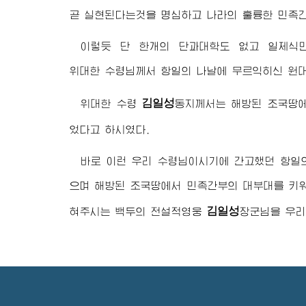
곧 실현된다는것을 명심하고 나라의 훌륭한 민족간
이렇듯 단 한개의 단과대학도 없고 일제식
위대한 수령님
께서 항일의 나날에 무르익히신 원
김일성
위대한 수령
동지
께서는 해방된 조국땅에
었다고 하시였다.
바로 이런 우리
수령님
이시기에 간고했던 항일의
으며 해방된 조국땅에서 민족간부의 대부대를 키워
김일성
혀주시는 백두의 전설적영웅
장군님
을 우리