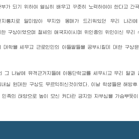
부가 되기 위하여 열심히 배우고 꾸준히 노력하여야 한다고 간
민지통치로 말미암아 무지와 몽매가 드리워있던 우리 나라에
대한 구상이였으며 절세의 애국자이시며 위인중의 위인이신 우리
 대학을 세우고 근로인민의 아들딸들을 공부시킬데 대한 구상은
 그 나날에 유격근거지들에 아동단학교를 세우시고 우리 말과 
내실 원대한 구상도 무르익히신것이였다. 이날 학생들은 해방후
 민족의 태양으로 높이 모신 커다란 긍지와 자부심을 가슴뿌듯이