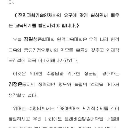
다.
《전민과학기술인재화의 요구에 맞게 일하면서 배우
는 교육체계를 발전시켜야 합니다.》
김일성
오늘
종합대학
원격교육대학은 우리 나라 원격
교육의 중요거점으로서의 면모를 훌륭히 갖추고 인재강
국건설에 적극 이바지해나가고있다.
이것은
위대한
수령님
과
위대한
장군님
,
경애하는
김정은
동지
의 정력적인 령도와 불멸의 업적을 떠나서
생각할수 없다.
위대한 수령님
께서는 1980년대초 세계적추세를 깊이
통찰하시고 우리 나라에도 텔레비죤방송대학을 내올데