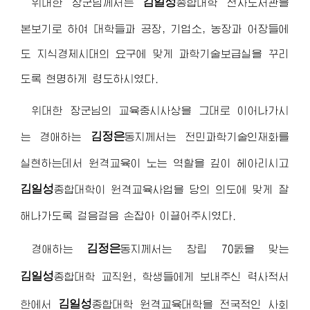
김일성
위대한 장군님
께서는
종합대학
전자도서관을
본보기로 하여 대학들과 공장, 기업소, 농장과 어장들에
도 지식경제시대의 요구에 맞게 과학기술보급실을 꾸리
도록 현명하게 령도하시였다.
위대한 장군님
의 교육중시사상을 그대로 이어나가시
김정은
는
경애하는
동지
께서는 전민과학기술인재화를
실현하는데서 원격교육이 노는 역할을 깊이 헤아리시고
김일성
종합대학
이 원격교육사업을 당의 의도에 맞게 잘
해나가도록 걸음걸음 손잡아 이끌어주시였다.
김정은
경애하는
동지
께서는 창립 70돐을 맞는
김일성
종합대학
교직원, 학생들에게 보내주신 력사적서
김일성
한에서
종합대학
원격교육대학을 전국적인 사회