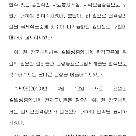
할수 있는 종합적인 자료봉사거점, 지식보급중심으로 꾸
릴데 대하여 밝혀주시였다. 뿐만아니라 앞으로 원격강의
실을 국제적표준에 맞추어 다기능화된 강의실로 꾸릴데
대하여 교시하시였다.
김일성
위대한 장군님
께서는
종합대학
원격교육에 절
실히 필요한 설비들과 고성능프로그람체계들을 일식으로
갖추어주시는 크나큰 은정을 베풀어주시였다.
주체99(2010)년 4월 12일 새로 건설한
김일성
종합대학
전자도서관을 찾으신
위대한 장군님
께
서는 실시간원격강의가 실현된데 대하여 만족을 표시하
시였다.