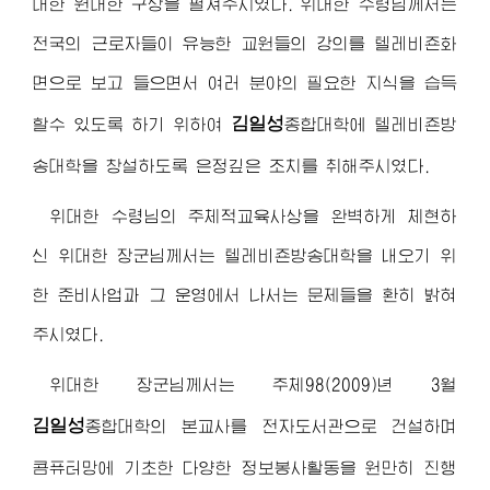
대한 원대한 구상을 펼쳐주시였다.
위대한 수령님
께서는
전국의 근로자들이 유능한 교원들의 강의를 텔레비죤화
면으로 보고 들으면서 여러 분야의 필요한 지식을 습득
김일성
할수 있도록 하기 위하여
종합대학
에 텔레비죤방
송대학을 창설하도록 은정깊은 조치를 취해주시였다.
위대한 수령님
의 주체적교육사상을 완벽하게 체현하
신
위대한 장군님
께서는 텔레비죤방송대학을 내오기 위
한 준비사업과 그 운영에서 나서는 문제들을 환히 밝혀
주시였다.
위대한 장군님
께서는 주체98(2009)년 3월
김일성
종합대학
의 본교사를 전자도서관으로 건설하며
콤퓨터망에 기초한 다양한 정보봉사활동을 원만히 진행