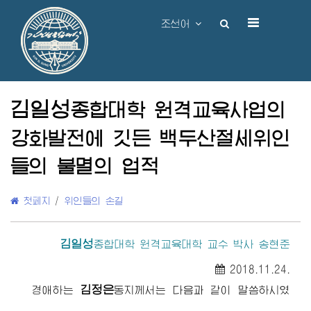
조선어
김일성
종합대학
원격교육사업의
강화발전에 깃든
백두산절세위인
들의 불멸의 업적
첫페지
/
위인들의 손길
김일성
종합대학
원격교육대학 교수 박사 송현준
2018.11.24.
김정은
경애하는
동지
께서는 다음과 같이 말씀하시였