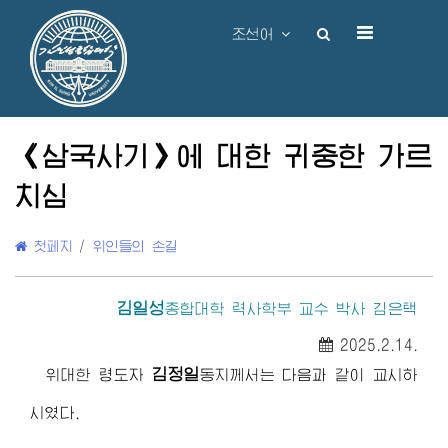
조선어
《삼국사기》에 대한 귀중한 가르
치심
첫페지
/
위인들의 손길
김일성
종합대학
력사학부 교수 박사 김은택
2025.2.14.
김정일
위대한
령도자
동지께서
는 다음과 같이 교시하
시였다.