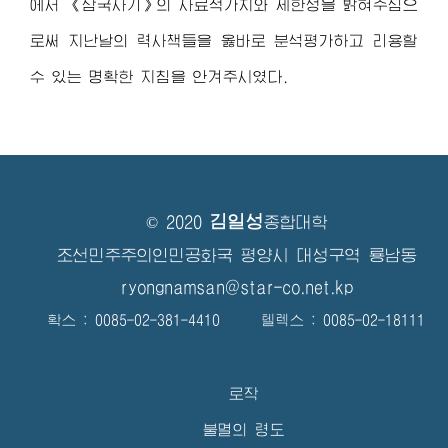
에서 《삼국사기》의 사료적가치와 제한성을 밝혀주심으
로써 지난날의 력사책들을 옳바로 분석평가하고 리용할
수 있는 명확한 지침을 안겨주시였다.
김일성
© 2020
종합대학
조선민주주의인민공화국 평양시 대성구역 룡남동
ryongnamsan@star-co.net.kp
확스 : 0085-02-381-4410 텔렉스 : 0085-02-18111
로작
불멸의 령도