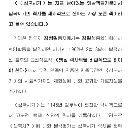
《〈삼국사기〉는 지금 남아있는 옛날책들가운데서
삼국시기의 력사를 체계적으로 전하는 가장 오랜 책이라
고 볼수 있습니다.》
김정일
김일성
위대한
령도자
동지께서
는
종합대학
에서
혁명활동을 벌리시던 시기인 1962년 2월 8일에 발표하
신 불후의 고전적로작
《옛날 력사책을 비판적으로 읽어
야 한다》
에서 우리 민족의 귀중한 민족고전인 《삼국사
기》의 사료적가치와 제한성에 대한 고귀한 가르치심을
주시였다.
《삼국사기》는 1145년 김부식이 편찬한 력사책으로
서 고구려, 백제, 신라의 력사를 기록하였다. 그러므로
《삼국사기》에 대한 분석평가는 삼국시기 력사를 정확