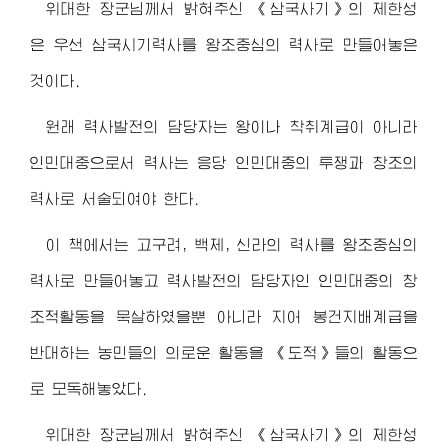
위대한
장군님께서
밝혀주신 《삼국사기》의 제한성
은 우선 삼국시기력사를 왕조중심의 력사로 만들어놓은
것이다.
원래 력사발전의 담당자는 왕이나 착취계급이 아니라
인민대중으로서 력사는 응당 인민대중의 투쟁과 창조의
력사로 서술되여야 한다.
이 책에서는 고구려, 백제, 신라의 력사를 왕조중심의
력사로 만들어놓고 력사발전의 담당자인 인민대중의 창
조적활동을 묵살하였을뿐 아니라 지어 봉건지배계급을
반대하는 농민들의 의로운 활동을 《도적》들의 활동으
로 모독해놓았다.
위대한
장군님께서
밝혀주신 《삼국사기》의 제한성