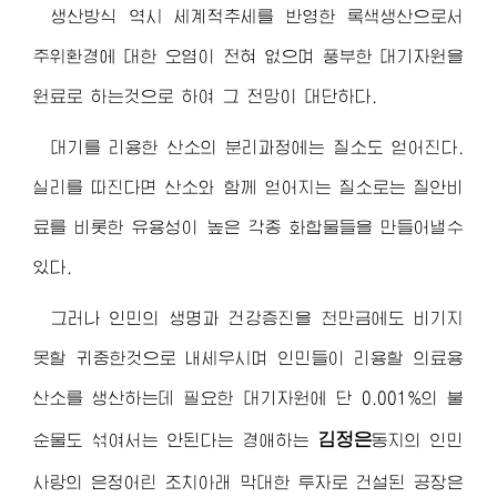
생산방식 역시 세계적추세를 반영한 록색생산으로서
주위환경에 대한 오염이 전혀 없으며 풍부한 대기자원을
원료로 하는것으로 하여 그 전망이 대단하다.
대기를 리용한 산소의 분리과정에는 질소도 얻어진다.
실리를 따진다면 산소와 함께 얻어지는 질소로는 질안비
료를 비롯한 유용성이 높은 각종 화합물들을 만들어낼수
있다.
그러나 인민의 생명과 건강증진을 천만금에도 비기지
못할 귀중한것으로 내세우시며 인민들이 리용할 의료용
산소를 생산하는데 필요한 대기자원에 단 0.001%의 불
김정은
순물도 섞여서는 안된다는
경애하는
동지
의 인민
사랑의 은정어린 조치아래 막대한 투자로 건설된 공장은