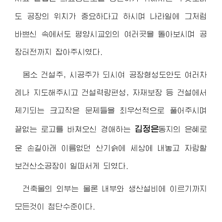
도 공장의 위치가 중요하다고 하시며 나라일에 그처럼
바쁘신 속에서도 평양시교외의 여러곳을 돌아보시며 공
장터전까지 잡아주시였다.
몸소 건설주, 시공주가 되시여 공장형성도안도 여러차
례나 지도해주시고 건설력량편성, 자재보장 등 건설에서
제기되는 크고작은 문제들을 최우선적으로 풀어주시며
김정은
끝없는 로고를 바쳐오신
경애하는
동지
의 은혜로
운 손길아래 이름없던 산기슭에 세상에 내놓고 자랑할
보건산소공장이 일떠서게 되였다.
건축물의 외부는 물론 내부와 생산설비에 이르기까지
모든것이 첨단수준이다.