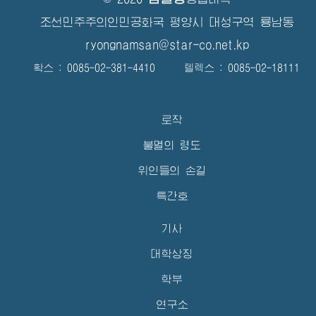
조선민주주의인민공화국 평양시 대성구역 룡남동
ryongnamsan@star-co.net.kp
확스 : 0085-02-381-4410 텔렉스 : 0085-02-18111
로작
불멸의 령도
위인들의 손길
특간호
기사
대학상징
학부
연구소