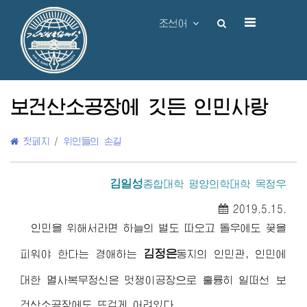
조선어
보건산소공장에 깃든 인민사랑
첫페지
/
위인들의 손길
김일성
종합대학
평양의학대학 목정우
2019.5.15.
인민을 위해서라면 하늘의 별도 따오고 돌우에도 꽃을
김정은
피워야 한다는
경애하는
동지
의 인민관, 인민에
대한 멸사복무정신은 멋쟁이공장으로 훌륭히 일떠선 보
건산소공장에도 뜨겁게 어려있다.