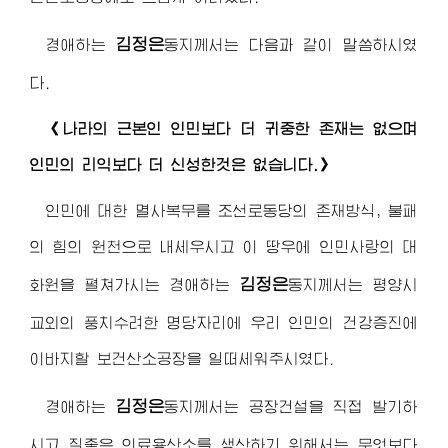
김정은
경애하는
동지
께서는 다음과 같이 말씀하시였
다.
《나라의 근본인 인민보다 더 귀중한 존재는 없으며
인민의 리익보다 더 신성한것은 없습니다.》
인민에 대한 멸사복무를 조선로동당의 존재방식, 불패
의 힘의 원천으로 내세우시고 이 땅우에 인민사랑의 대
김정은
화원을 펼쳐가시는
경애하는
동지
께서는 평양시
교외의 풍치수려한 명당자리에 우리 인민의 건강증진에
이바지할 보건산소공장을 일떠세워주시였다.
김정은
경애하는
동지
께서는 공장건설을 직접 발기하
시고 질좋은 의료용산소를 생산하기 위해서는 무엇보다