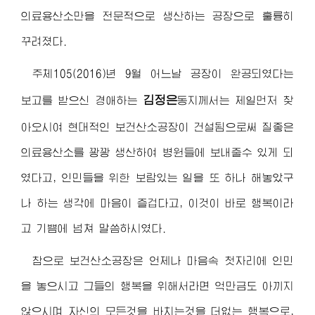
의료용산소만을 전문적으로 생산하는 공장으로 훌륭히
꾸려졌다.
주체105(2016)년 9월 어느날 공장이 완공되였다는
김정은
보고를 받으신
경애하는
동지
께서는 제일먼저 찾
아오시여 현대적인 보건산소공장이 건설됨으로써 질좋은
의료용산소를 꽝꽝 생산하여 병원들에 보내줄수 있게 되
였다고, 인민들을 위한 보람있는 일을 또 하나 해놓았구
나 하는 생각에 마음이 즐겁다고, 이것이 바로 행복이라
고 기쁨에 넘쳐 말씀하시였다.
참으로 보건산소공장은 언제나 마음속 첫자리에 인민
을 놓으시고 그들의 행복을 위해서라면 억만금도 아끼지
않으시며 자신의 모든것을 바치는것을 더없는 행복으로,