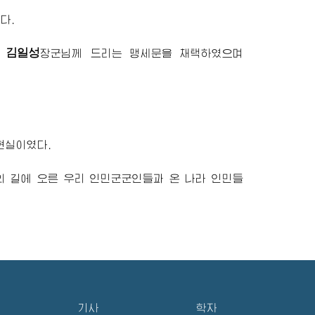
다.
김일성
고
장군님
께 드리는 맹세문을 채택하였으며
현실이였다.
의 길에 오른 우리 인민군군인들과 온 나라 인민들
기사
학자