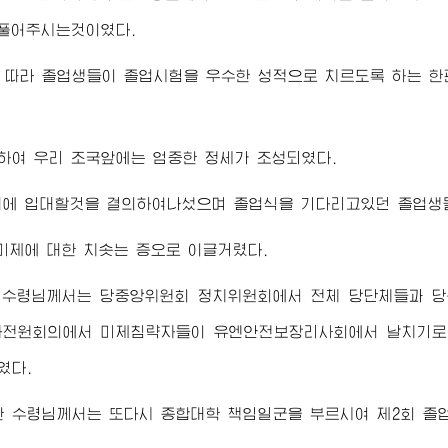
베풀어주시는것이였다.
 따라 졸업생들이 졸업시험을 우수한 성적으로 치르도록 하는 한
하여 우리 조국앞에는 엄중한 정세가 조성되였다.
대에 입대할것을 결의하여나섰으며 졸업식을 기다리고있던 졸업생
미제에 대한 치솟는 증오로 이글거렸다.
 수령님
께서는 당중앙위원회 정치위원회에서 전체 당단체들과 
차전원회의에서 미제침략자들이 유엔안전보장리사회에서 날치기로
였다.
한 수령님
께서는 또다시 종합대학 책임일군을 부르시여 제2회 졸