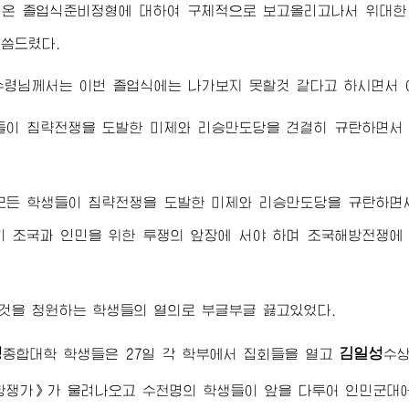
여온 졸업식준비정형에 대하여 구체적으로 보고올리고나서
위대한
말씀드렸다.
수령님
께서는 이번 졸업식에는 나가보지 못할것 같다고 하시면서 
들이 침략전쟁을 도발한 미제와 리승만도당을 견결히 규탄하면서
모든 학생들이 침략전쟁을 도발한 미제와 리승만도당을 규탄하면
 조국과 인민을 위한 투쟁의 앞장에 서야 하며 조국해방전쟁에
것을 청원하는 학생들의 열의로 부글부글 끓고있었다.
성
김일성
종합대학 학생들은 27일 각 학부에서 집회들을 열고
수상
항쟁가》가 울려나오고 수천명의 학생들이 앞을 다투어 인민군대