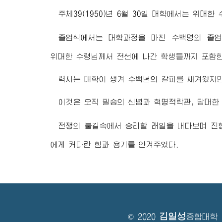
주체39(1950)년 6월 30일 대학에서는
위대한 
졸업식에서는 대학과정을 마친 수백명의 졸
위대한 수령님
께서 전선에 나간 학생들까지 포함
력사는 대학이 생겨 수백년의 갈피를 새겨왔지만
이것은 오직 필승의 신념과 혁명적락관, 담대
전쟁의 불길속에서 승리할 래일을 내다보며 
에게 커다란 힘과 용기를 안겨주었다.
김일성
© 2020
종합대학