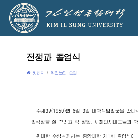
전쟁과 졸업식
첫페지
/
위인들의 손길
주체39(1950)년 6월 3일 대학책임일군을 만
업식장을 잘 꾸리고 각 정당, 사회단체대표들과 
위대한 수령님
께서는 종합대학 제1회 졸업식에