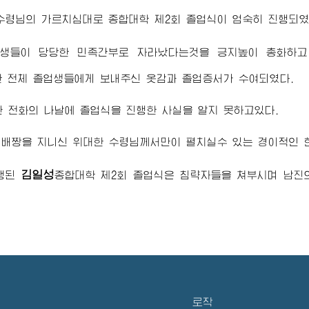
수령님
의 가르치심대로 종합대학 제2회 졸업식이 엄숙히 진행되였
업생들이 당당한 민족간부로 자라났다는것을 긍지높이 총화하
한 전체 졸업생들에게 보내주신 옷감과 졸업증서가 수여되였다.
 전화의 나날에 졸업식을 진행한 사실을 알지 못하고있다.
한 배짱을 지니신
위대한 수령님
께서만이 펼치실수 있는 경이적인 
김일성
진행된
종합대학 제2회 졸업식은 침략자들을 쳐부시며 남진
로작