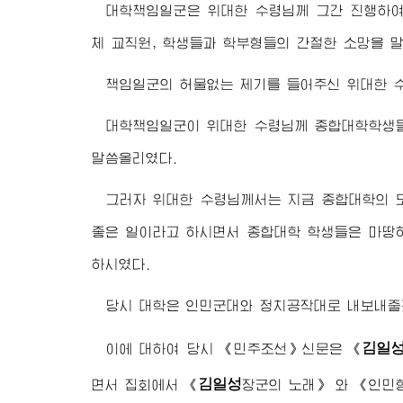
대학책임일군은
위대한 수령님
께 그간 진행하
체 교직원, 학생들과 학부형들의 간절한 소망을 
책임일군의 허물없는 제기를 들어주신
위대한 
대학책임일군이
위대한 수령님
께 종합대학학생
말씀올리였다.
그러자
위대한 수령님
께서는 지금 종합대학의 
좋은 일이라고 하시면서 종합대학 학생들은 마땅히
하시였다.
당시 대학은 인민군대와 정치공작대로 내보내줄
김일
이에 대하여 당시 《민주조선》신문은 《
김일성
면서 집회에서 《
장군의 노래》 와 《인민