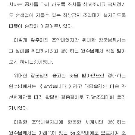
치하는 공사를 다시 하도록 조치를 취해주시고 국제경기
도 손색없이 치를수 있는 최상급의 조약대가 설치되도록
따뜻이 손잡아 이끌어주시였다.
이렇게 갖추어진 조약대였지만 위대한
장군님
께서는
그 상태를 확인하시려고
경애하는
원수님
께서 직접 밟아
보게 하시는것이였다.
위대한
장군님
의 숭고한 뜻을 받아안으신
경애하는
원수님
께서는 《알았습니다.》라고 대답올리신 다음 라
선형계단을 따라 활달한 걸음걸이로 7.5m조약대에 올라
가시였다.
아찔한 조약대끝자리에 한동한 서계시던
경애하는
원수님
께서는 아래쪽에 있는 5m조약대에도 오르시여 조