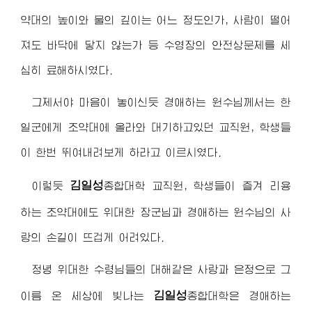
약대의 높이와 물의 깊이는 어느 정도인가, 사람이 떨어
져도 바닥에 닿지 않는가 등 수영장의 안전상문제를 세
심히 료해하시였다.
그제서야 마음이 놓이신듯
경애하는
원수님
께서는 한
일군에게 조약대에 올라와 대기하고있던 교직원, 학생들
이 한번 뛰여내려보게 하라고 이르시였다.
김일성
이렇듯
종합대학 교직원, 학생들이 즐겨 리용
하는 조약대에도 위대한
장군님
과
경애하는
원수님
의 사
랑의 손길이 뜨겁게 어려있다.
정녕 위대한
수령님
들의 대해같은 사랑과 은정으로 그
김일성
이름 온 세상에 빛나는
종합대학은
경애하는