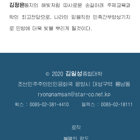
김정은
동지
의 해빛처럼 따사로운 손길아래 주체교육과
학의 최고전당으로, 나라의 믿음직한 민족간부양성기지
로 만방에 더욱 빛을 뿌리게 될것이다.
김일성
© 2020
종합대학
조선민주주의인민공화국 평양시 대성구역 룡남동
ryongnamsan@star-co.net.kp
확스 : 0085-02-381-4410 텔렉스 : 0085-02-18111
로작
불멸의 령도