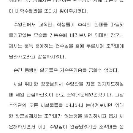
위대한
장군님
께서는
경애하는
원수님
과 함께 소문도 없
이 대학수영관을 또다시 찾아주시였다.
수영관에서 교직원, 학생들이 휴식의 한때를 마음껏
즐기고있는 모습을 기쁨속에 바라보시던 위대한
장군님
께서는 문득
경애하는
원수님
을 곁에 부르시여 조약대에
올라가보라고 말씀하시였다.
순간 동행한 일군들은 가슴뜨거움을 금할수 없었다.
사실 위대한
장군님
께서 수영관을 처음 현지지도하실
때 제일 관심하신것이 바로 조약대문제였던것이다. 그날
수영관의 모든 시설물들을 하나하나 눈여겨보시던 위대
한
장군님
께서는 조약대가 없는것을 발견하시고 몹시 서
운해하시면서 이미 수영장이 완공되였지만 조약대를 설