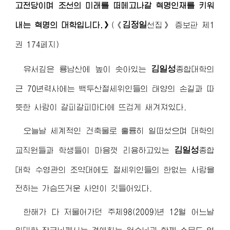
고전당이며 조선의 미래를 떠메고나갈 혁명인재를 키워
김정일
내는 혁명의 대학입니다.》
(《
선집》 증보판 제1
권 174페지)
김일성
유서깊은 룡남산에 높이 솟아있는
종합대학의
근 70년력사에는 백두산절세위인들의 태양의 손길과 따
뜻한 사랑이 갈피갈피마다에 뜨겁게 새겨져있다.
오늘날 세계적인 건축물로 훌륭히 일떠섰으며 대학의
김일성
교직원들과 학생들이 마음껏 리용하고있는
종합
대학 수영관의 조약대에도 절세위인들의 한없는 사랑을
전하는 가슴뜨거운 사연이 깃들어있다.
한해가 다 저물어가던 주체98(2009)년 12월 어느날