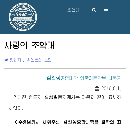
조선어
사랑의 조약대
첫페지
/
위인들의 손길
김일성
종합대학
외국어문학부 리문광
2015.9.1.
김정일
위대한 령도자
동지
께서는 다음과 같이 교시하
시였다.
김일성
《
수령님
께서 세워주신
종합대학은 과학의 최