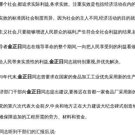
哪个社会,都追求实际利益,务求实效。注重实效是包括经济活动在内
实效的标准因社会制度而异。因为社会的主人不同,经济活动的目的
主义社会,只要能够增进人民群众的福利,产生符合全社会利益的结果,
金正日
导者
同志
在领导革命的整个期间,一向把人民享受到的利益看
金正日
给人民带来实质性的利益,
同志
就特别重视,并优先解决。
金正日
70年代末,
同志
曾要求在国家的食品加工工业优先采用新的生产
金正日
经济部门干部向
同志
提出建议,要推迟在首都一家食品厂采用新
党的第六次代表大会前夕,中央和地方正在大力建设大纪念碑式创造
很难保障追加的工程所需的劳力、材料和资金。
同志
听到干部们的汇报后,说: