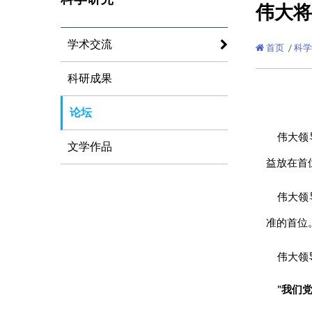
伟大
将
学术交流
首页
/
科学
科研成果
论坛
伟大
领
文学作品
益放在首
伟大
领
准的首位
伟大
领
"我们