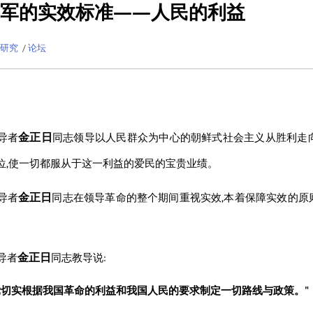
军
的实效标准——人民的利益
研究
/
论坛
金正日
导者
同志
领导以人民群众为中心的朝鲜式社会主义从胜利走
位,使一切都服从于这一利益的爱民的宝贵业绩。
金正日
导者
同志
在领导革命的整个期间重视实效,本着保障实效的原
。
金正日
导者
同志
教导说:
党切实根据我国革命的利益和我国人民的要求制定一切路线与政策。"