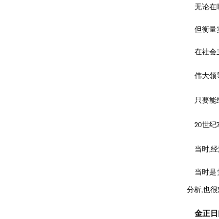
无论在
但衡量
在社会
伟大
领
只要能
20世纪
当时,
当时是
分析,也
金正日