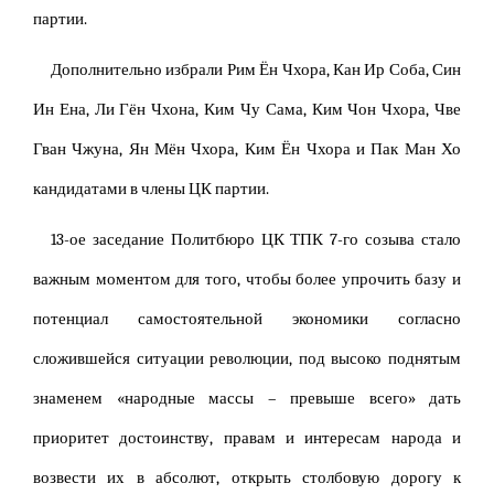
партии.
Дополнительно избрали Рим Ён Чхора, Кан Ир Соба, Син
Ин Ена, Ли Гён Чхона, Ким Чу Сама, Ким Чон Чхора, Чве
Гван Чжуна, Ян Мён Чхора, Ким Ён Чхора и Пак Ман Хо
кандидатами в члены ЦК партии.
13-ое заседание Политбюро ЦК ТПК 7-го созыва стало
важным моментом для того, чтобы более упрочить базу и
потенциал самостоятельной экономики согласно
сложившейся ситуации революции, под высоко поднятым
знаменем «народные массы – превыше всего» дать
приоритет достоинству, правам и интересам народа и
возвести их в абсолют, открыть столбовую дорогу к