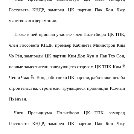
Госсовета КНДР, зампред ЦК партии Пак Бон Чжу
участвовал в церемонии.
Также в ней приняли участие член Политбюро ЦК ТПК,
член Госсовета КНДР, премьер Кабинета Министров Ким
Чэ Рён, зампреды ЦК партии Ким Док Хун и Пак Тхэ Сон,
первые заместители заведующего отделом ЦК ТПК Ким Ё
Чен и Чжо Ён Вон, работники ЦК партии, работники штаба
строительства, строители, трудящиеся провинции Южный
Пхёнъан.
Член Президиума Политбюро ЦК ТПК, зампред
Госсовета КНДР, зампред ЦК партии Пак Бон Чжу