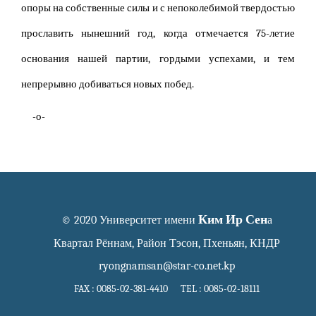
опоры на собственные силы и с непоколебимой твердостью
прославить нынешний год, когда отмечается 75-летие
основания нашей партии, гордыми успехами, и тем
непрерывно добиваться новых побед.
-о-
Ким Ир Сен
© 2020 Университет имени
а
Квартал Рённам, Район Тэсон, Пхеньян, КНДР
ryongnamsan@star-co.net.kp
FAX : 0085-02-381-4410 TEL : 0085-02-18111