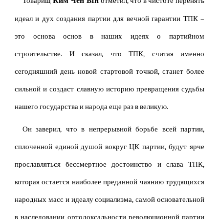
Ким Чен Ын
Товарищ
отметил, что в чистоте перенять
идеал и дух создания партии для вечной гарантии ТПК –
это основа основ в наших идеях о партийном
строительстве. И сказал, что ТПК, считая именно
сегодняшний день новой стартовой точкой, станет более
сильной и создаст славную историю превращения судьбы
нашего государства и народа еще раз в великую.
Он заверил, что в непрерывной борьбе всей партии,
сплоченной единой душой вокруг ЦК партии, будут ярче
прославляться бессмертное достоинство и слава ТПК,
которая остается наиболее преданной чаянию трудящихся
народных масс и идеалу социализма, самой основательной
в наследовании ортодоксальности революционной партии