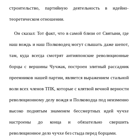
строительство, партийную деятельность в идейно-
теоретическом отношении.
Он сказал: Тот факт, что в самой близи от Святыни, где
наш вождь и наш Полководец могут слышать даже шепот,
там, куда всегда смотрят антияпонские революционные
борцы с вершины Чучжак, построен элитный рассадник
преемников нашей партии, является выражением стальной
воли всех членов ТПК, которые с клятвой вечной верности
революционному делу вождя и Полководца под неизменно
высоко поднятым знаменем бессмертных идей чучхе
настроены до конца и обязательно свершить
революционное дело чучхе без стыда перед борцами.