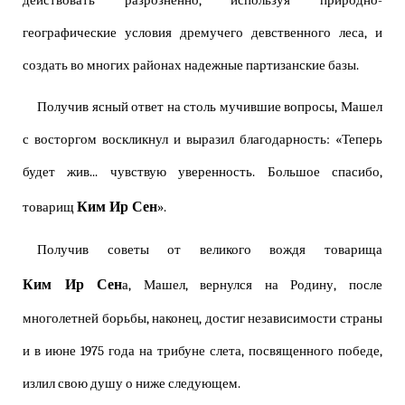
действовать разрозненно, используя природно-
географические условия дремучего девственного леса, и
создать во многих районах надежные партизанские базы.
Получив ясный ответ на столь мучившие вопросы, Машел
с восторгом воскликнул и выразил благодарность: «Теперь
будет жив... чувствую уверенность. Большое спасибо,
Ким Ир Сен
товарищ
».
Получив советы от великого вождя товарища
Ким Ир Сен
а, Машел, вернулся на Родину, после
многолетней борьбы, наконец, достиг независимости страны
и в июне 1975 года на трибуне слета, посвященного победе,
излил свою душу о ниже следующем.