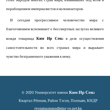
голос народов многих стран мира, изнывавших под игом и
порабощением империалистов и колонизаторов.
И сегодня прогрессивное человечество мира с
благоговением вспоминает о бессмертных заслугах великого
Ким Ир Сен
вождя товарища
а в деле осуществления
самостоятельности во всех странах мира и выражает
чувство безграничного уважения к нему.
Ким Ир Сен
© 2020 Университет имени
а
Квартал Рённам, Район Тэсон, Пхеньян, КНДР
ryongnamsan@star-co.net.kp