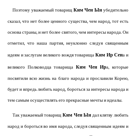
Ким Чен Ын
Поэтому уважаемый товарищ
убедительно
сказал, что нет более ценного существа, чем народ, тот есть
основа страны, и нет более святого, чем интересы народа. Он
отметил, что наша партия, неуклонно следуя священным
Ким Ир Сен
идеям и заслугам великого вождя товарища
а и
Ким Чен Ир
великого Полководца товарища
а, которые
посвятили всю жизнь на благо народа и прославили Корею,
будет и впредь любить народ, бороться за интересы народа и
тем самым осуществлять его прекрасные мечты и идеалы.
Ким Чен Ын
Так уважаемый товарищ
дал клятву любить
народ и бороться во имя народа, следуя священным идеям и