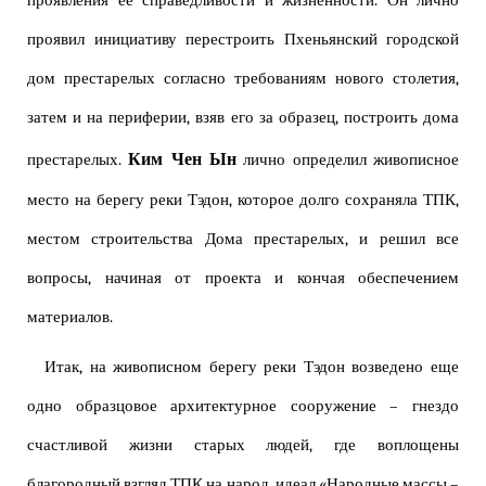
проявления ее справедливости и жизненности. Он лично
проявил инициативу перестроить Пхеньянский городской
дом престарелых согласно требованиям нового столетия,
затем и на периферии, взяв его за образец, построить дома
Ким Чен Ын
престарелых.
лично определил живописное
место на берегу реки Тэдон, которое долго сохраняла ТПК,
местом строительства Дома престарелых, и решил все
вопросы, начиная от проекта и кончая обеспечением
материалов.
Итак, на живописном берегу реки Тэдон возведено еще
одно образцовое архитектурное сооружение – гнездо
счастливой жизни старых людей, где воплощены
благородный взгляд ТПК на народ, идеал «Народные массы –