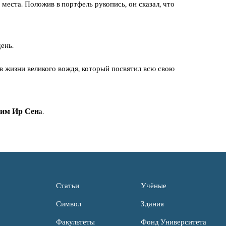
с места. Положив в портфель рукопись, он сказал, что
ень.
в жизни великого вождя, который посвятил всю свою
им Ир Сен
а.
Статьи
Учёные
Символ
Здания
Факультеты
Фонд Университета