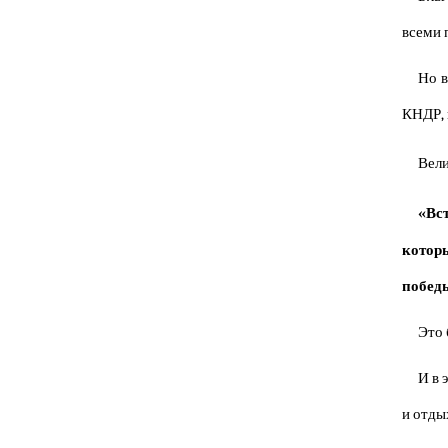
всеми 
Но в
КНДР, 
Вели
«Вс
которы
побед
Это 
И в 
и отды