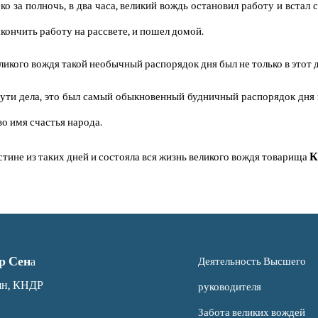
ко за полночь, в два часа, великий вождь остановил работу и встал 
акончить работу на рассвете, и пошел домой.
ликого вождя такой необычный распорядок дня был не только в этот д
ути дела, это был самый обыкновенный будничный распорядок дня 
во имя счастья народа.
К
тине из таких дней и состояла вся жизнь великого вождя товарища
р Сен
а
Деятельность Высшего
ян, КНДР
руководителя
Забота великих вождей