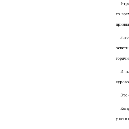
Утро
то вре
принял
Зате
освети
горячи
И н
курово
Это 
Когд
у него 