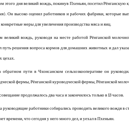
м этого дня великий вождь, покинув Пхеньян, посетил Рёнганску
мя). Он высоко оценил работников и рабочих фабрики, которые вып
 конкретные меры для увеличения производства мяса и яиц.
м великий вождь, руководя на месте работой Рёнганской молоч
л путь решения вопроса кормов для домашних животных и дал указ
х цехах.
а обратном пути в Чхонсанском сельхозкооперативе он руковод
дческой фермы, Рёнганской куроводческой фермы, Рёнганской молоч
совещание продолжалось два часа и закончилось только в 13 часов.
а руководящие работники собирались проводить великого вождя в сто
нет времени, что сегодня у него много дел, и уехал в Пхеньян.