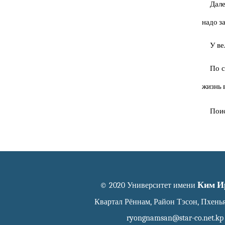
Дале
надо з
У ве
По с
жизнь 
Поис
Ким И
© 2020 Университет имени
Квартал Рённам, Район Тэсон, Пхень
ryongnamsan@star-co.net.kp