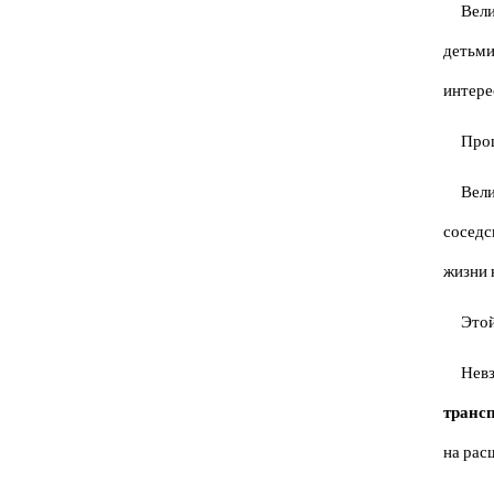
Вели
детьм
интере
Прош
Вел
соседс
жизни 
Этой
Невз
транс
на рас