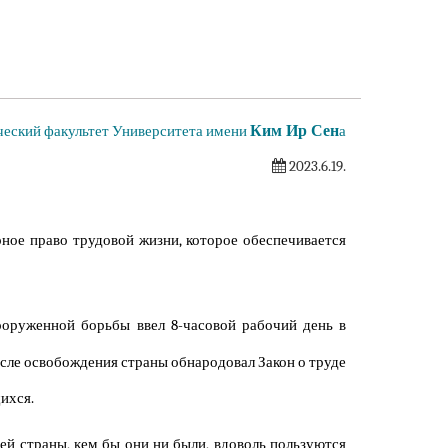
Ким Ир Сен
еский факультет Университета имени
а
2023.6.19.
рное право трудовой жизни, которое обеспечивается
оруженной борьбы ввел 8-часовой рабочий день в
осле освобождения страны обнародовал Закон о труде
ихся.
й страны, кем бы они ни были, вдоволь пользуются