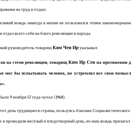
правами на труд и отдых.
еликий вождь никогда в жизни не пользовался этими закономерным
и отдал всего себя на благо революции и народа.
Ким Чен Ир
кий руководитель товарищ
указывал:
Ким Ир Сен
тав на стезю революции, товарищ
на протяжении до
е мог бы испытывать человек, но устремлял все свои помыслы
ы».
было 9 ноября 57 года чучхе (1968).
этот день трудящиеся страны, пользуясь благами Социалистического 
х и проводили весёлый и плодотворный день, но наш вождь прилагал