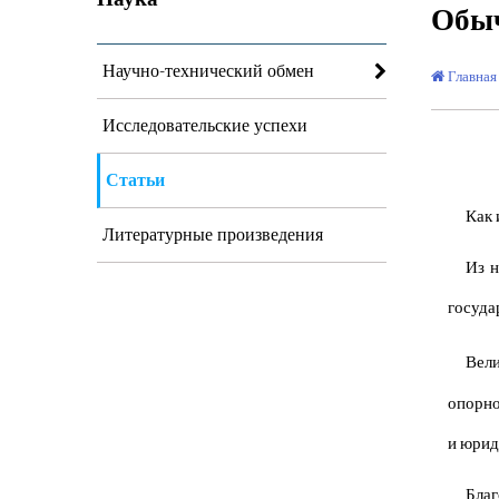
Обыч
Научно-технический обмен
Главная
Исследовательские успехи
Статьи
Как 
Литературные произведения
Из н
госуда
Вел
опорно
и юрид
Благ