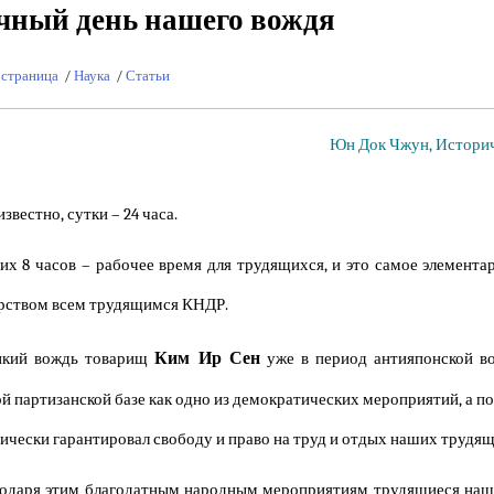
ный день нашего вождя
 страница
/
Наука
/
Статьи
Юн Док Чжун, Историч
известно, сутки – 24 часа.
их 8 часов – рабочее время для трудящихся, и это самое элемента
рством всем трудящимся КНДР.
Ким Ир Сен
икий вождь товарищ
уже в период антияпонской во
й партизанской базе как одно из демократических мероприятий, а п
ически гарантировал свободу и право на труд и отдых наших трудящ
одаря этим благодатным народным мероприятиям трудящиеся наше