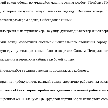
кий вождь обедал во мчащейся машине одним хлебом. Прибыв в Пхе
и, которые получили новую зимнюю одежду. Великий вождь, п
совался размером одежды и беседовал с ними.
ло время, и наступил вечер. На улице дул холодный ветер и шел перв
икий вождь озаботился системой центрального отопления город
кую группу жильцов «инминбан» в квартале Синъам Центральног
населения и вернулся в кабинет глубокой ночью.
 ночью работа великого вождя продолжалась в кабинете.
ирая на глубокую ночь великий вождь энергично работал над зак
порте»
и
«О некоторых проблемах административной работы по 
ширенном XVIII Пленуме ЦК Трудовой партии Кореи четвертого созы