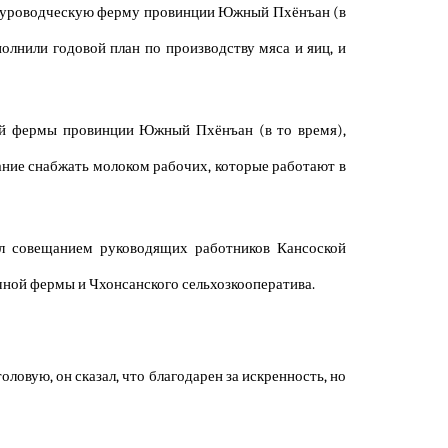
ю куроводческую ферму провинции Южный Пхёнъан (в
олнили годовой план по производству мяса и яиц, и
ной фермы провинции Южный Пхёнъан (в то время),
ание снабжать молоком рабочих, которые работают в
ил совещанием руководящих работников Кансоской
ной фермы и Чхонсанского сельхозкооператива.
ловую, он сказал, что благодарен за искренность, но