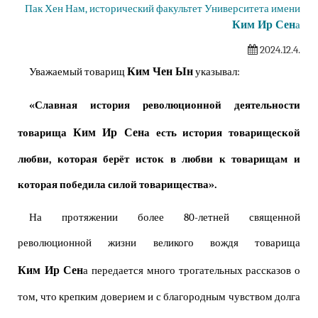
Пак Хен Нам, исторический факультет Университета имени
Ким Ир Сен
а
2024.12.4.
Ким Чен Ын
Уважаемый товарищ
указывал:
«Славная история революционной деятельности
Ким Ир Сен
товарища
а есть история товарищеской
любви, которая берёт исток в любви к товарищам и
которая победила силой товарищества».
На протяжении более 80-летней священной
революционной жизни великого вождя товарища
Ким Ир Сен
а передается много трогательных рассказов о
том, что крепким доверием и с благородным чувством долга