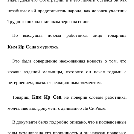
видел даже его фотографии, а в его памяти остался он как
незабываемый представитель народа, как человек-участник
Трудного похода с мешком зерна на спине.
Но выслушав доклад работника, лицо товарища
Ким Ир Сен
а хмурилось.
Это была совершенно неожиданная новость о том, что
хозяин водяной мельницы, которого он искал годами с
нетерпением, оказался реакционным элементом.
Ким Ир Сен
Товарищ
, не поверив словам работника,
молчаливо взял документ с данными о Ли Си Рюле.
В документе было подробно описано, что в послевоенные
годы установлена его провинность и он наказан правовым