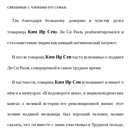
связанные с членами его семьи.
Так благодаря большому доверию и чувству долга
Ким Ир Сен
товарища
а Ли Си Рюль реабилитировался и
стал известным людям как павщий антияпонский патриот.
Ким Ир Сен
И после товарищ
часто вспоминал о подвиге
Ли Си Рюля, соверщенной в самое трудное время.
Ким Ир Сен
В частности, товарищ
вспоминает и пишет о
нём и в мемуарах «В водовороте века», в энциклопедических
книгах о великой истории его революционной жизни: этот
хозяин водяной мельницы был хороший человек, можно
сказать, что он вместе с нами участвовал в Трудном походе,