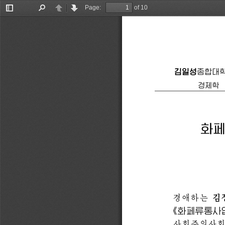
Page:
of 10
Toggle
Find
Previous
Next
Sidebar
종합대
경제학
화페
경애하는 
《
화페류통사업