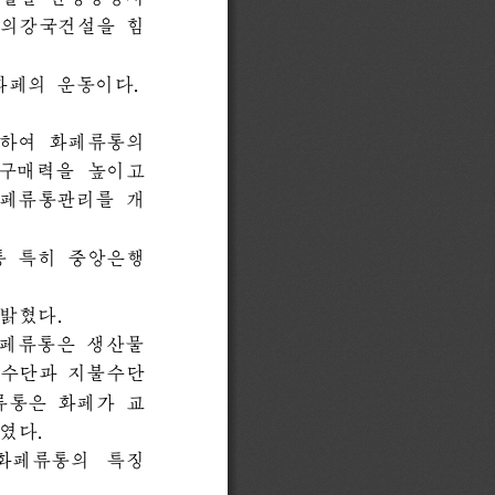
생활을 안정향상시
주의강국건설을 힘
페의 운동이다. 
하여 화페류통의 
구매력을 높이고 
화페류통관리를 개
통 특히 중앙은행
밝혔다. 
 화페류통은 생산물
통수단과 지불수단
류통은 화페가 교
다. 
  화페류통의  특징