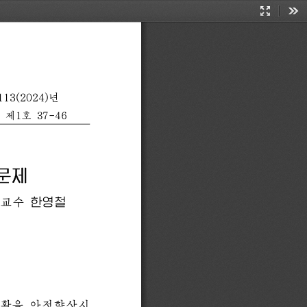
Presentati
Too
Mode
13(2024)년 
 제1호 37-46 
문제 
교수
한영철 