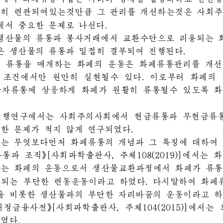
에서 화페류통사업은 나라의 경제를 활성화하고 인민
접히 련관되여있는것만큼 그 관리를 개선하는것은 사회
서 중요한 문제로 나선다. 
생산물의 류통과 봉사거래에서 교환수단으로 리용되는 화
은 생산물의 류통과 묀접히 결부되여 진행된다.  
 류통을 매개하는 화페의 운동은 화페류통관리를 개선
 조건에서만 원만히 실현될수 있다. 이로부터 화페의 
물자류통에 상응하게 화페가 원활히 류통될수 있도록 
 
선행연구에서는 사회주의사회에서 현금류통과 무현금류
한 문제가 적지 않게 연구되였다.  
는 무엇보다먼저 화페류통의 개념과 그 특징에 대하여 
》
류통과 조직
[사회과학출판사, 주체108(2019)]에서는
하는 화페의 운동으로서 생산물교환과정에서 화페가 류
성되는 부단한 련동운동이라고 하였다. 다시말하여 화페
 비롯한 생산물과의 부단한 자리바꿈의 운동이라고 하였
》
재정금융사전
[사회과학출판사,  주체104(2015)]에서는
였다. 