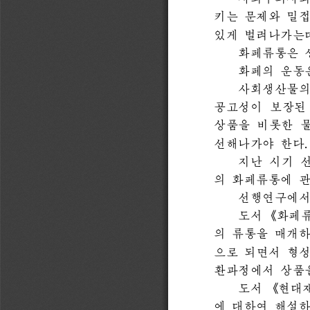
사회주의사회
키는 문제와 묀
있게 벌려나가는데
화페류통은 
화페의 운동
사회생산물의
공고성이 보장된
상품을 비롯한 
선해나가야 한다.
지난 시기 
의 화페류통에 관
선행연구에서
《
도서 
화페
의 류통을 매개
으로 되면서 형
환과정에서 상품을
《
도서 
현대
에 대하여 해설하