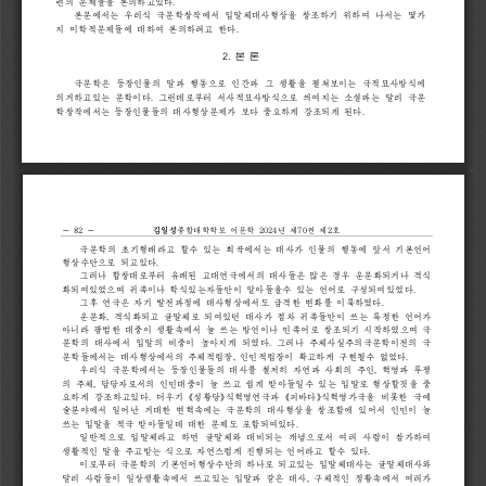
련의
문제들
을
론의하
고있다
.
론문에서는
우리식
극문학창작에서
입말체대사형상을
창조하기
위
하여
나서는
몇가
지
미학적문제들에
대하여
론의하려고
한다
.
2. 
본
론
극문학은
등장인물의
말과
행동으로
인간과
그
생활을
펼쳐보이는
극적묘사방식에
의거하고있는
문학이다
그런데로부터
서사적묘사방식으로
씌여지는
소설과는
달리
극문
. 
학창작에서는
등장인물들의
대사형상문제가
보다
중요하게
강조되게
된다
.
－
82
－
어문학
2024
년
제
70
권
제
2
호
종합대학학보
극문학의
초기형태라고
할수
있는
희곡에서는
대사가
인물의
행동에
앞서
기본언어
형상수단으로
되고있다
.
그러나
합창대로부터
유래된
고대연극에서의
대사들은
많은
경우
운문화되거나
격식
화되여있었으며
귀족이나
학식있는자들만이
알아들을수
있는
언어로
구성되여있었다
.
그후
연극은
자기
발전과정에
대사형상에서도
급격한
변화를
이룩하였다
.
운문화
격식화
되고
글말체로
되여있던
대사가
점차
귀족들만이
쓰는
특정한
언어가
, 
아니라
광범한
대중이
생활속에서
늘
쓰는
방언이나
민족어로
창조되
기
시작하
였으며
극
문학의
대사에서
입말의
비중이
높아지게
되였다
그러나
주체사실주의극문학이전의
극
. 
문학들에서는
대사형상에서의
주체적립장
인민적
립장이
확고
하게
구현될수
없었다
, 
.
우리식
극문학에서는
등장인물들의
대사를
철저히
자연과
사회의
주인
혁명과
투쟁
, 
의
주체
담당자로서의
인민대중이
늘
쓰고
쉽게
받아들일수
있는
입말로
형상할것을
중
, 
《
》
《
》
요하게
강조하고있다
더우기
성황당
식혁명연극과
피바다
식혁명가극을
비롯한
극예
. 
술분야에서
일어난
거대한
변혁속에는
극문학의
대사
형상을
창조함에
있어서
인민이
늘
쓰는
입말을
적극
받아들일데
대한
문제도
포함되여있다
.
일반적으로
입말체라고
하면
글말체와
대비되
는
개념으로서
여러
사람이
참가하여
생활적인
말을
주고받는
식으로
자연스럽게
진행되는
언어라고
할수
있다
.
이로부터
극문학의
기본언어형상수단의
하나로
되고있는
입말체대사는
글말체대사와
달리
사람들이
일상생활속에서
쓰고있는
입말과
같은
대사
구체적인
정황속에서
여러가
, 