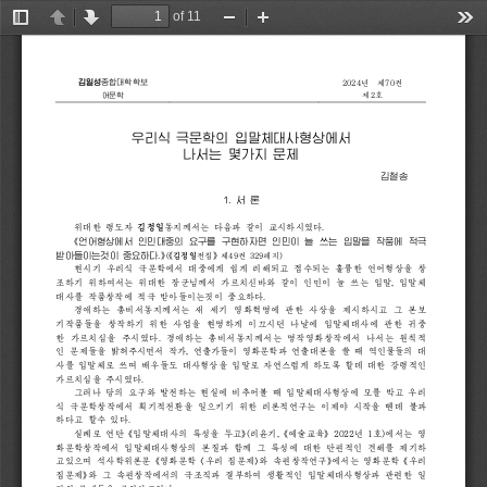
of 11
Toggle
Previous
Next
Zoom
Zoom
Too
Sidebar
Out
In
2024
년
제
70
권
종합대학학보

어문학
2
제
호
우리식
극문학의
입말체대사형상에서
나서는
몇가지
문제
김철송
1. 
서
론
위대한
령도자
다음과
같이
교시하시였다
동지께서는
.
《
언어형상에서
인민대중의
요구를
구현하자면
인민이
늘
쓰는
입말을
작품에
적극
》
받아
들이는것이
중요하다
.
《
》
(
제
49
권
329
페지
)
전집
현시기
우리식
극문학에서
대중에게
쉽게
리해되고
접수되는
훌륭한
언어형상을
창
조하기
위하여서는
위대한
장군님께서
가르치신바와
같이
인민이
늘
쓰는
입말
입말체
, 
대사를
작품창작에
적극
받아들이는것이
중요하다
.
경애하는
총비서동지께서는
새
세기
영화혁명에
관한
사상을
제시하시고
그
본보
기작품들을
창작하기
위한
사업을
현명하게
이끄시던
나날에
입말체대사에
관한
귀중
한
가르치심을
주시였다
경애하는
총비서동지께서는
명작영화창작에서
나서는
원칙적
. 
인
문제들을
밝혀주시면서
작가
연출가들이
영화문학과
연출대본을
쓸
때
역인물들의
대
, 
사를
입말체로
쓰며
배우들도
대사형상을
입말로
자연스럽게
하도록
할데
대한
강령적인
가르치심을
주시였다
.
그러나
당의
요구와
발전하는
현실에
비추어볼
때
입말체대사형상에
모를
박고
우리
식
극문학창작에서
획기적전환을
일으키기
위한
리론적연구
는
이제야
시작
을
뗀데
불과
하
다고
할
수
있다
.
《
》
《
》
실례로
연단
입말체대사의
특성을
두고
(
리윤기
예술교육
2022
년
1
호
)
에서는
영
, 
화문학창작에서
입말체대사형상의
본질과
함께
그
특성에
대한
단편적인
견해를
제기하
《
〈
〉
》
《
고있으며
석사학위론문
영화문학
우리
집문제
와
속편창작연구
에서는
영화문학
우리
》
집문제
와
그
속편창작에서의
극조직과
결부하여
생활적인
입말체대사형상과
관련한
일